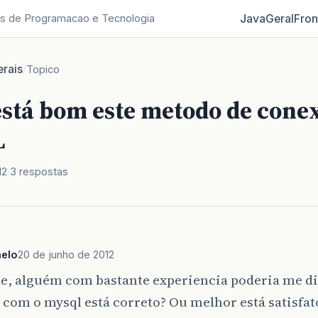
Java
Geral
Fron
s de Programacao e Tecnologia
rais
/
Topico
 está bom este metodo de con
L
12
3 respostas
elo
20 de junho de 2012
e, alguém com bastante experiencia poderia me diz
com o mysql está correto? Ou melhor está satisfat