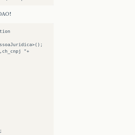
 DAO!
ion
