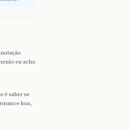
 anotação
onexão eu acho
o é saber se
ormance boa,