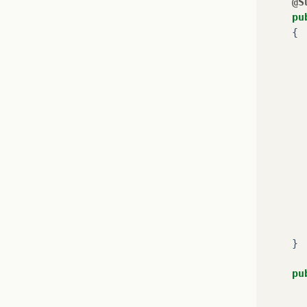
@S
pu
{
}
pu