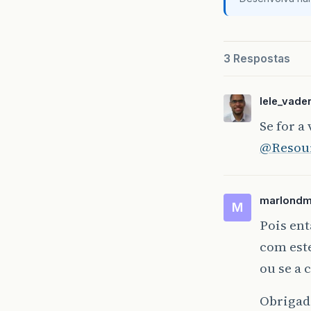
3 Respostas
lele_vade
Se for a
@Resou
marlondm
M
Pois ent
com est
ou se a 
Obrigad