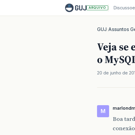
Discussoe
ARQUIVO
GUJ
Assuntos Ge
/
Veja se
o MySQ
20 de junho de 20
marlondm
M
Boa tard
conexão 