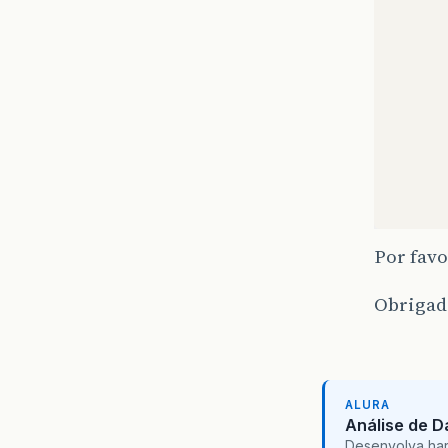
				pj.setCodigo(
				pj.setNome(r
				pj.setRazao(r
				pj.setCnpj(r
				pj
		
		}catch (Exceptio
		{
			e.printStac
Por favo
		}
		finall
Obrigad
		{
			UtilDAO.fecharConexao
		}
		return pj
ALURA
Análise de 
Desenvolva hard 