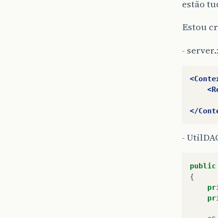
estão tu
Estou c
- server.
<Conte
<R
</Cont
- UtilDA
public
{
pr
pr