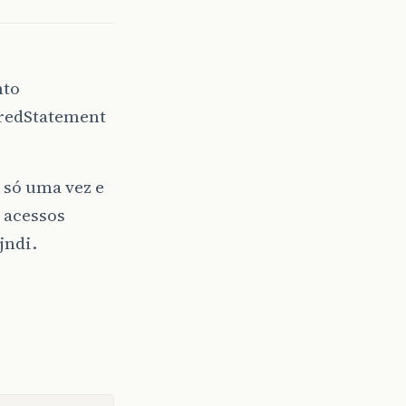
nto
aredStatement
 só uma vez e
 acessos
jndi.