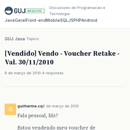
Discussoes de Programacao e
ARQUIVO
Tecnologia
Java
Geral
Front‑end
Mobile
SQL
JS
PHP
Android
GUJ
/
Java
/
Topico
[Vendido] Vendo - Voucher Retake -
Val. 30/11/2010
8 de março de 2010
4 respostas
guilherme.cq
8 de março de 2010
G
Fala pessoal, blz?
Estou vendendo meu voucher de