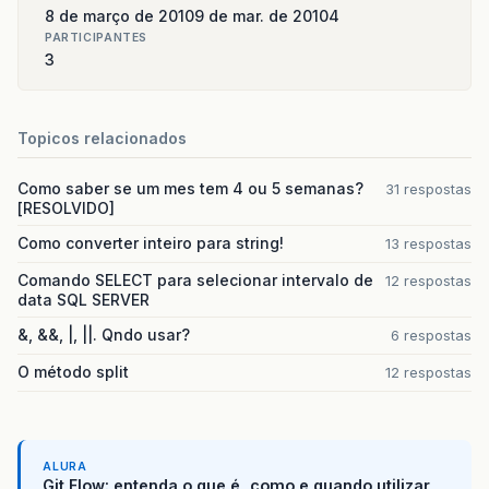
8 de março de 2010
9 de mar. de 2010
4
PARTICIPANTES
3
Topicos relacionados
Como saber se um mes tem 4 ou 5 semanas?
31 respostas
[RESOLVIDO]
Como converter inteiro para string!
13 respostas
Comando SELECT para selecionar intervalo de
12 respostas
data SQL SERVER
&, &&, |, ||. Qndo usar?
6 respostas
O método split
12 respostas
ALURA
Git Flow: entenda o que é, como e quando utilizar