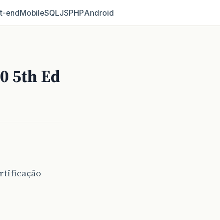
t‑end
Mobile
SQL
JS
PHP
Android
0 5th Ed
rtificação