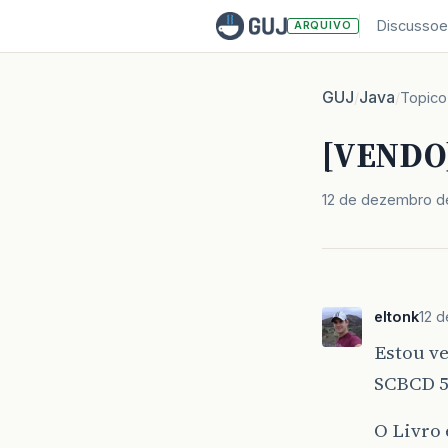
Discussoe
ARQUIVO
GUJ
Java
/
/
Topico
[VENDO]
12 de dezembro d
eltonk
12 
Estou ve
SCBCD 5
O Livro 