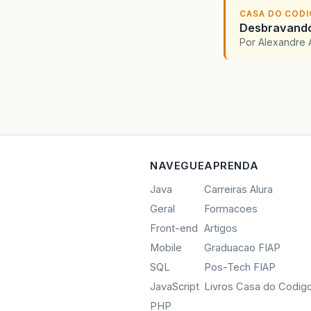
CASA DO COD
Desbravando 
Por Alexandre 
NAVEGUE
APRENDA
Java
Carreiras Alura
Geral
Formacoes
Front-end
Artigos
Mobile
Graduacao FIAP
SQL
Pos-Tech FIAP
JavaScript
Livros Casa do Codig
PHP