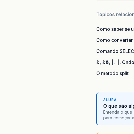
Topicos relacio
Como saber se 
Como converter i
Comando SELECT 
&, &&, |, ||. Qnd
O método split
ALURA
O que são al
Entenda o que 
para começar 