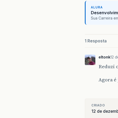
ALURA
Desenvolvim
Sua Carreira e
1 Resposta
eltonk
12 d
Reduzi o
Agora é
CRIADO
12 de dezem