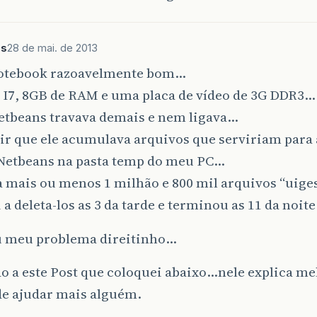
os
28 de mai. de 2013
otebook razoavelmente bom…
m I7, 8GB de RAM e uma placa de vídeo de 3G DDR3…
etbeans travava demais e nem ligava…
ir que ele acumulava arquivos que serviriam para 
 Netbeans na pasta temp do meu PC…
a mais ou menos 1 milhão e 800 mil arquivos “uige
a deleta-los as 3 da tarde e terminou as 11 da noit
u meu problema direitinho…
do a este Post que coloquei abaixo…nele explica 
de ajudar mais alguém.