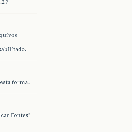
.2 ?
quivos
sabilitado.
esta forma.
icar Fontes"