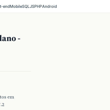
t‑end
Mobile
SQL
JS
PHP
Android
lano -
etos em
.2