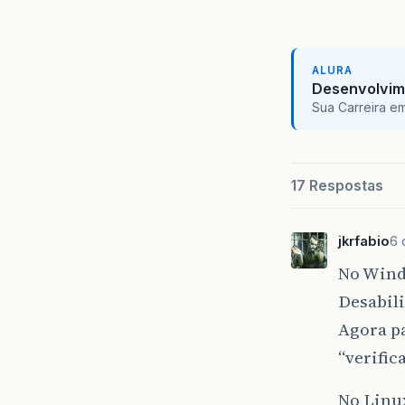
ALURA
Desenvolvim
Sua Carreira e
17 Respostas
jkrfabio
6 
No Wind
Desabili
Agora pa
“verific
No Linu