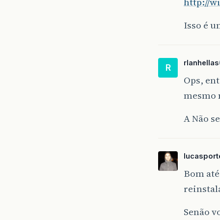
http://
Isso é u
rlanhellas
R
Ops, ent
mesmo n
A Não se
lucasport
Bom até 
reinstal
Senão vo