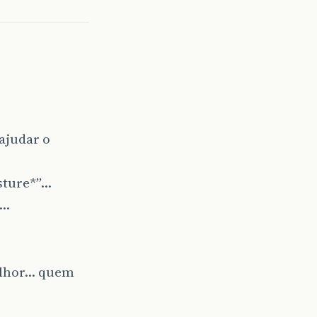
ajudar o
sture*”…
e…
melhor… quem