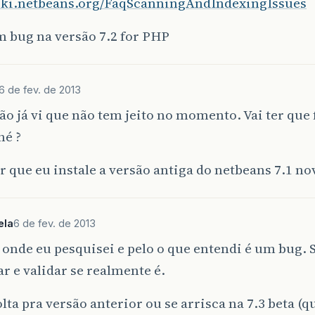
wiki.netbeans.org/FaqScanningAndIndexingIssues
m bug na versão 7.2 for PHP
6 de fev. de 2013
ão já vi que não tem jeito no momento. Vai ter que 
é ?
r que eu instale a versão antiga do netbeans 7.1 n
ela
6 de fev. de 2013
onde eu pesquisei e pelo o que entendi é um bug. 
ar e validar se realmente é.
lta pra versão anterior ou se arrisca na 7.3 beta (q