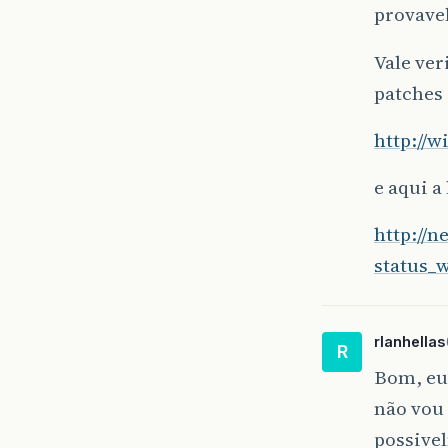
provave
Vale ver
patches
http://
e aqui a
http://n
status_
rlanhellas
R
Bom, eu 
não vou 
possivel