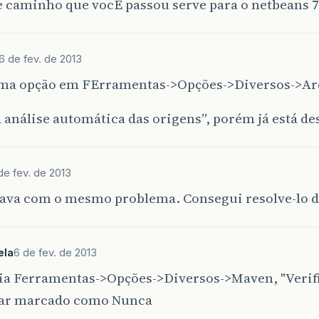
 caminho que vocÊ passou serve para o netbeans 7
6 de fev. de 2013
ma opção em FErramentas->Opções->Diversos->Ar
a análise automática das origens”, porém já está de
de fev. de 2013
tava com o mesmo problema. Consegui resolve-lo d
ela
6 de fev. de 2013
uia Ferramentas->Opções->Diversos->Maven, "Verif
tar marcado como Nunca