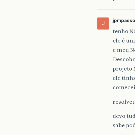
jpmpass
J
tenho N
ele é u
e meu N
Descobr
projeto
ele tinh
comecei 
resolve
devo tu
sabe po