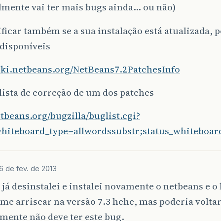
lmente vai ter mais bugs ainda… ou não)
ificar também se a sua instalação está atualizada, p
 disponíveis
wiki.netbeans.org/NetBeans7.2PatchesInfo
 lista de correção de um dos patches
etbeans.org/bugzilla/buglist.cgi?
whiteboard_type=allwordssubstr;status_whiteboa
6 de fev. de 2013
já desinstalei e instalei novamente o netbeans e o
me arriscar na versão 7.3 hehe, mas poderia voltar
mente não deve ter este bug.