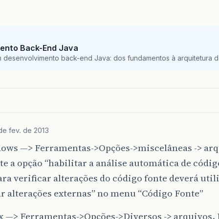
ento Back-End Java
m desenvolvimento back-end Java: dos fundamentos à arquitetura de
de fev. de 2013
ows —> Ferramentas->Opções->miscelâneas -> arq
te a opção “habilitar a análise automática de códig
ra verificar alterações do código fonte deverá util
ar alterações externas” no menu “Código Fonte”
x —> Ferramentas->Opções->Diversos -> arquivos. D