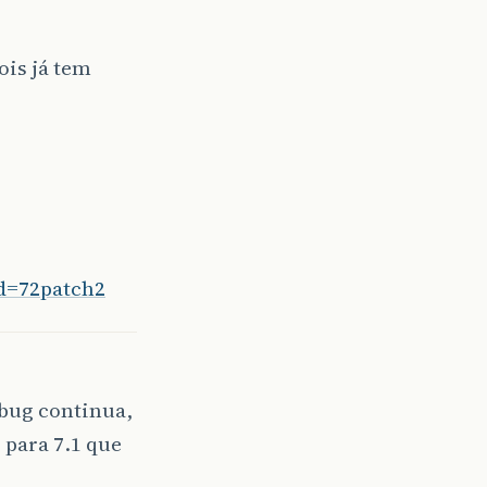
ois já tem
rd=72patch2
 bug continua,
 para 7.1 que