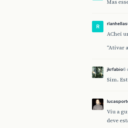
Mas esse
rlanhellas
R
AChei u
“Ativar 
jkrfabio
6 
Sim. Es
lucasport
Viu a g
deve es