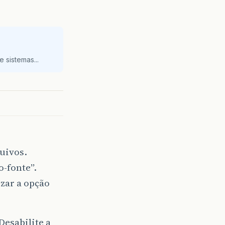
 sistemas...
uivos.
o-fonte”.
izar a opção
esabilite a