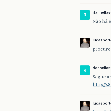
rlanhellas
R
Não há e
lucasport
procure-
rlanhellas
R
Segue a
http://
lucasport