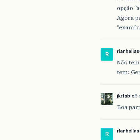
opção “a
Agora pa
“examin
rlanhellas
R
Não tem
tem: Ger
jkrfabio
6 
Boa part
rlanhellas
R