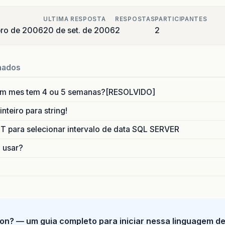
ULTIMA RESPOSTA
RESPOSTAS
PARTICIPANTES
bro de 2006
20 de set. de 2006
2
2
nados
um mes tem 4 ou 5 semanas?[RESOLVIDO]
nteiro para string!
para selecionar intervalo de data SQL SERVER
o usar?
on? — um guia completo para iniciar nessa linguagem d