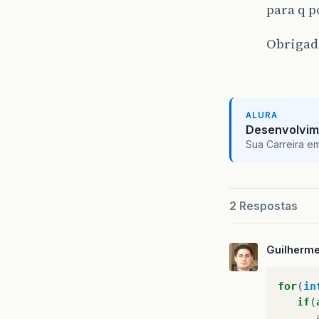
para q p
Obrigad
ALURA
Desenvolvim
Sua Carreira e
2 Respostas
Guilherm
for
(
in
if
(