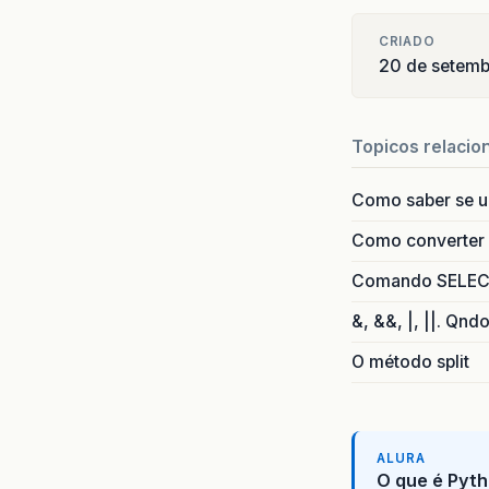
CRIADO
20 de setem
Topicos relacio
Como saber se 
Como converter i
Comando SELECT 
&, &&, |, ||. Qnd
O método split
ALURA
O que é Pyth