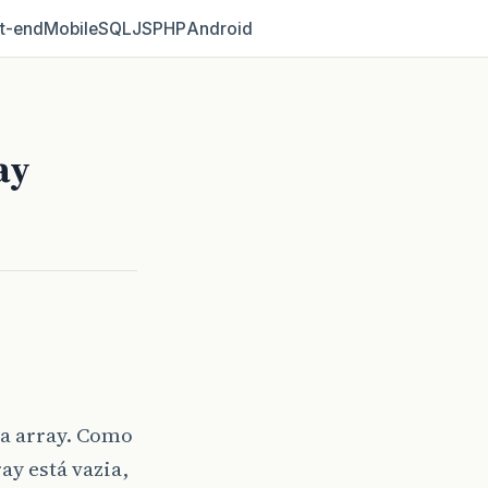
t‑end
Mobile
SQL
JS
PHP
Android
ay
a array. Como
ay está vazia,