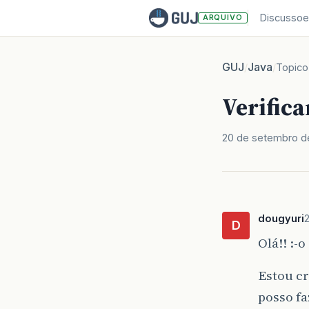
Discussoe
ARQUIVO
GUJ
Java
/
/
Topico
Verific
20 de setembro d
dougyuri
D
Olá!! :-o
Estou c
posso fa