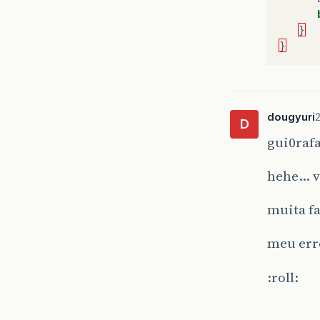
}
}
dougyuri
D
gui0raf
hehe… v
muita fa
meu erro
:roll: