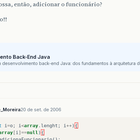
ossa, então, adicionar o funcionário?
o!!
ento Back-End Java
m desenvolvimento back-end Java: dos fundamentos à arquitetura de
e_Moreira
20 de set. de 2006
t
i
=
o
;
i
<
array
.
lenght
;
i
++
)
{
array
[
i
]==
null
)
{
adicionaFuncionario
();