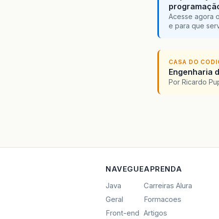
programaçã
Acesse agora o
e para que serv
CASA DO COD
Engenharia d
Por Ricardo P
NAVEGUE
APRENDA
Java
Carreiras Alura
Geral
Formacoes
Front-end
Artigos