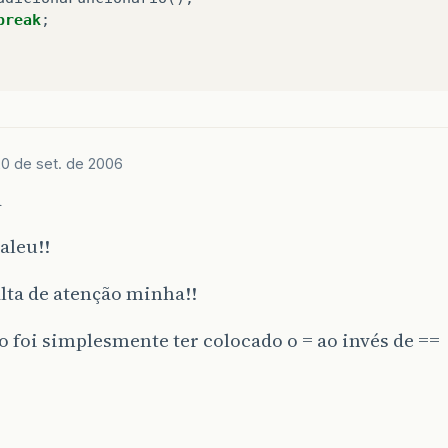
break
;
20 de set. de 2006
a
aleu!!
lta de atenção minha!!
 foi simplesmente ter colocado o = ao invés de ==