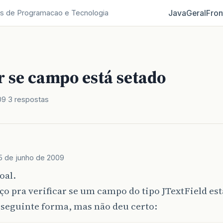
Java
Geral
Fron
s de Programacao e Tecnologia
r se campo está setado
09
3 respostas
5 de junho de 2009
oal.
o pra verificar se um campo do tipo JTextField est
 seguinte forma, mas não deu certo: