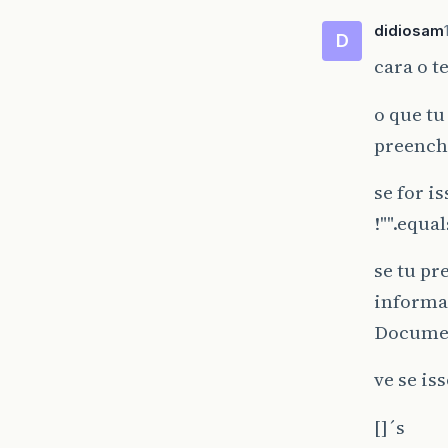
didiosam
D
cara o t
o que tu
preench
se for i
!"".equal
se tu pr
informaç
Documen
ve se is
[]´s