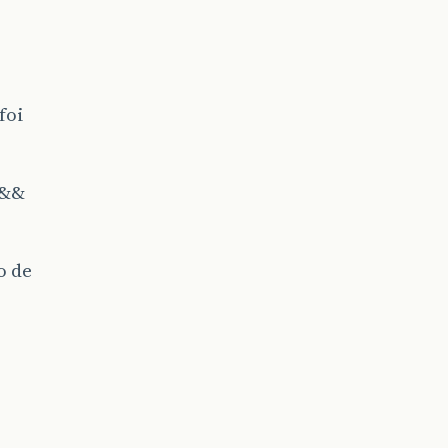
foi
 &&
o de