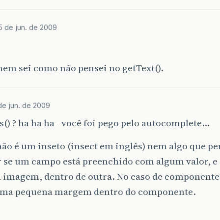
5 de jun. de 2009
em sei como não pensei no getText().
de jun. de 2009
s() ? ha ha ha - você foi pego pelo autocomplete…
não é um inseto (insect em inglês) nem algo que p
ar se um campo está preenchido com algum valor, 
 imagem, dentro de outra. No caso de componentes
uma pequena margem dentro do componente.