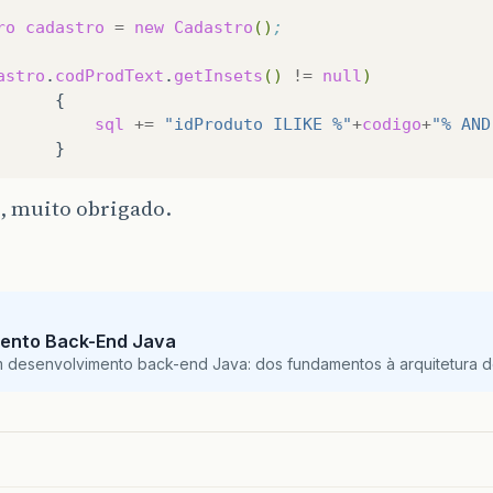
ro
cadastro
=
new
Cadastro
()
;
astro
.
codProdText
.
getInsets
()
!=
null
)
sql
+=
"idProduto ILIKE %"
+
codigo
+
"% AND
, muito obrigado.
ento Back-End Java
m desenvolvimento back-end Java: dos fundamentos à arquitetura de