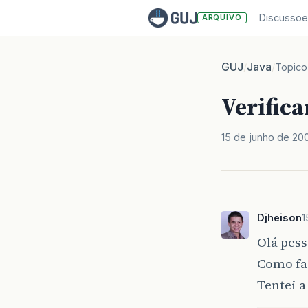
Discussoe
ARQUIVO
GUJ
Java
/
/
Topico
Verifica
15 de junho de 20
Djheison
1
Olá pess
Como faç
Tentei a