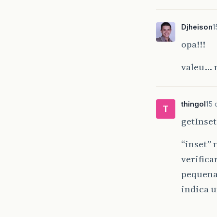
Djheison
1
opa!!!
valeu… n
thingol
15 
T
getInset
“inset” 
verific
pequena
indica 