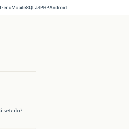
t‑end
Mobile
SQL
JS
PHP
Android
á setado?