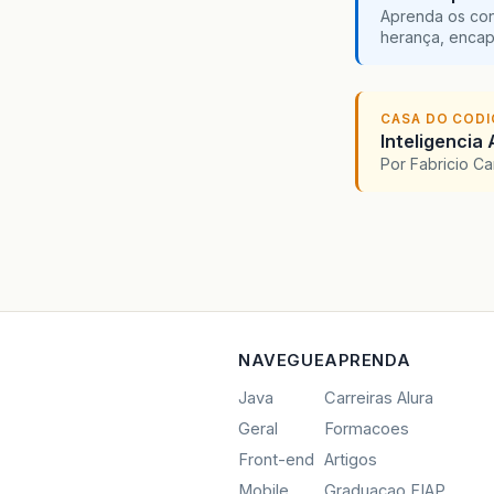
Aprenda os con
herança, encap
CASA DO COD
Inteligencia 
Por Fabricio C
NAVEGUE
APRENDA
Java
Carreiras Alura
Geral
Formacoes
Front-end
Artigos
Mobile
Graduacao FIAP