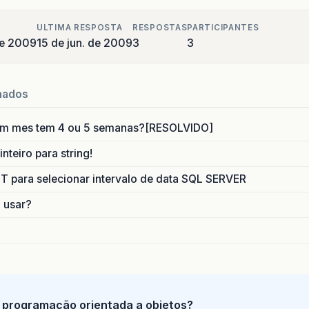
ULTIMA RESPOSTA
RESPOSTAS
PARTICIPANTES
de 2009
15 de jun. de 2009
3
3
nados
um mes tem 4 ou 5 semanas?[RESOLVIDO]
nteiro para string!
para selecionar intervalo de data SQL SERVER
o usar?
 programação orientada a objetos?