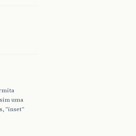
ermita
e sim uma
, “inset”