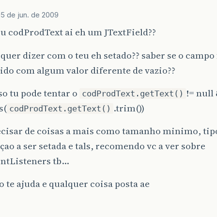
15 de jun. de 2009
eu codProdText ai eh um JTextField??
 quer dizer com o teu eh setado?? saber se o campo 
ido com algum valor diferente de vazio??
sso tu pode tentar o
!= null
codProdText.getText()
s(
.trim())
codProdText.getText()
ecisar de coisas a mais como tamanho minimo, tip
ao a ser setada e tals, recomendo vc a ver sobre
tListeners tb…
so te ajuda e qualquer coisa posta ae