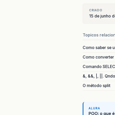
CRIADO
15 de junho 
Topicos relacio
Como saber se 
Como converter i
Comando SELECT 
&, &&, |, ||. Qnd
O método split
ALURA
POO: o que é