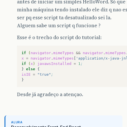
antes de iniciar um simples HelloWord. Só qu
minha máquina tendo instalado ele diz q nao es
ser pq esse script ta desatualizado sei la.
Alguem sabe um script q funcione ?
Esse é o trecho do script do tutorial:
if
(
navigator
.
mimeTypes
&&
navigator
.
mimeTypes
x
=
navigator
.
mimeTypes
[
'application/x-java-jn
if
(
x
)
javawsInstalled
=
1
;
}
else
isIE
=
"true"
;
Desde já agradeço a atençao.
ALURA