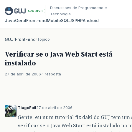
Discussoes de Programacao e
ARQUIVO
Tecnologia
Java
Geral
Front‑end
Mobile
SQL
JS
PHP
Android
GUJ
/
Front-end
/
Topico
Verificar se o Java Web Start está
instalado
27 de abril de 2006
1 resposta
TiagoFoil
27 de abril de 2006
Gente, eu num tutorial fiz daki do GUJ tem um 
verificar se o Java Web Start está instalado na