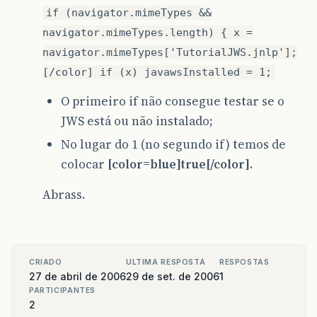
if (navigator.mimeTypes &&
navigator.mimeTypes.length) { x =
navigator.mimeTypes['TutorialJWS.jnlp'];
[/color] if (x) javawsInstalled = 1;
O primeiro if não consegue testar se o
JWS está ou não instalado;
No lugar do 1 (no segundo if) temos de
colocar
[color=blue]true[/color]
.
Abrass.
CRIADO
ULTIMA RESPOSTA
RESPOSTAS
27 de abril de 2006
29 de set. de 2006
1
PARTICIPANTES
2