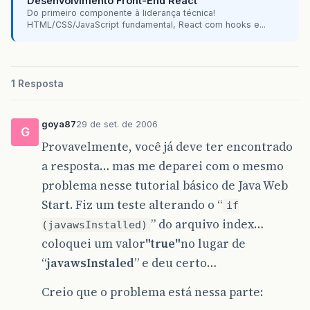
Desenvolvimento Front-End React
Do primeiro componente à liderança técnica!
HTML/CSS/JavaScript fundamental, React com hooks e...
1 Resposta
goya87
29 de set. de 2006
G
Provavelmente, você já deve ter encontrado
a resposta… mas me deparei com o mesmo
problema nesse tutorial básico de Java Web
Start. Fiz um teste alterando o “
if
” do arquivo index…
(javawsInstalled)
coloquei um valor
"true"
no lugar de
“
javawsInstaled
” e deu certo…
Creio que o problema está nessa parte: