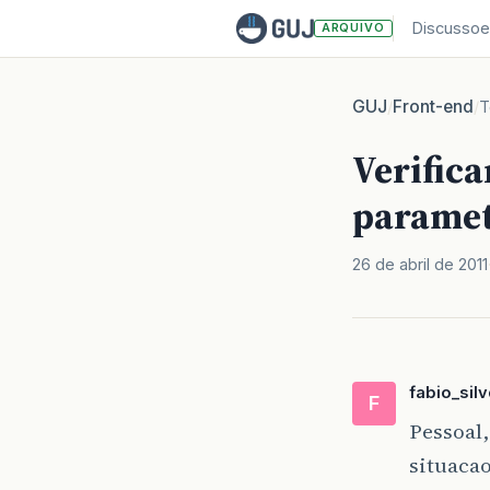
Discussoe
ARQUIVO
GUJ
Front-end
/
/
T
Verifica
parame
26 de abril de 2011
fabio_silv
F
Pessoal,
situacao