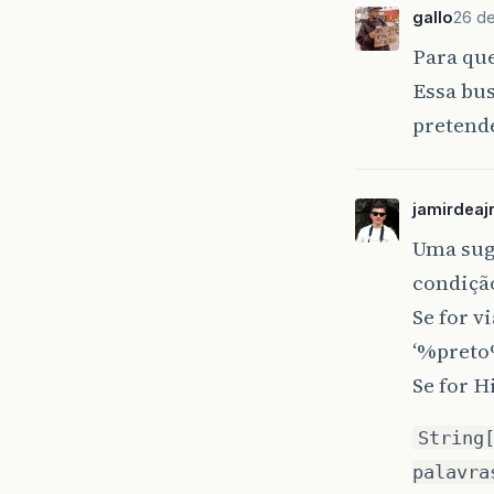
gallo
26 de
Para que
Essa bus
pretende
jamirdeaj
Uma suge
condiçã
Se for v
‘%preto
Se for H
String
palavra