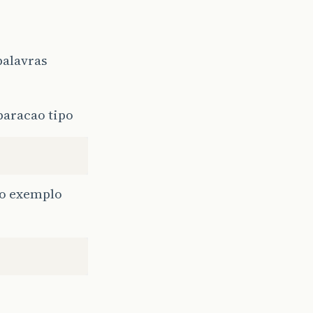
palavras
paracao tipo
no exemplo