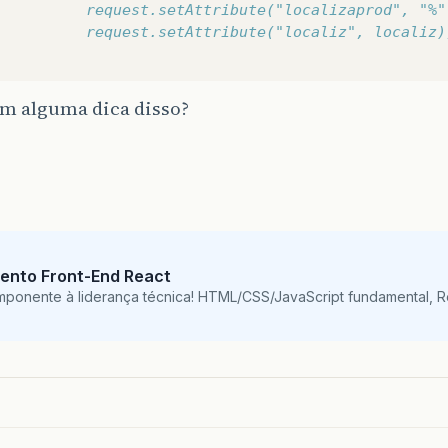
          request.setAttribute("localizaprod", "%"
          request.setAttribute("localiz", localiz)
em alguma dica disso?
ento Front-End React
mponente à liderança técnica! HTML/CSS/JavaScript fundamental, 