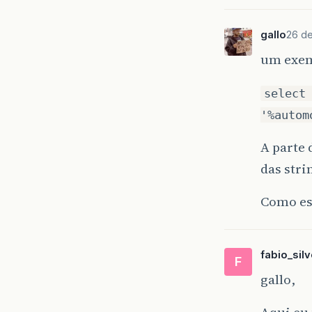
gallo
26 de
um exem
select
'%autom
A parte 
das stri
Como est
fabio_silv
F
gallo,