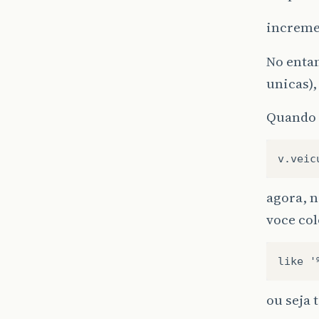
incremen
No entan
unicas),
Quando v
agora, 
voce col
like
'
ou seja 