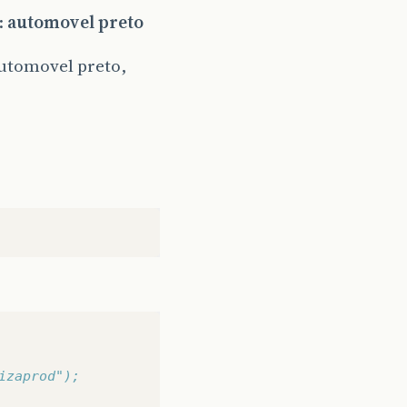
:
automovel preto
automovel preto,
izaprod");