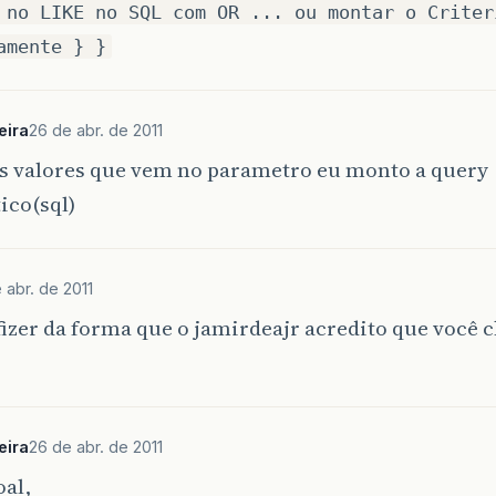
 no LIKE no SQL com OR ... ou montar o Criter
amente } }
eira
26 de abr. de 2011
os valores que vem no parametro eu monto a query
ico(sql)
 abr. de 2011
fizer da forma que o jamirdeajr acredito que você
eira
26 de abr. de 2011
oal,