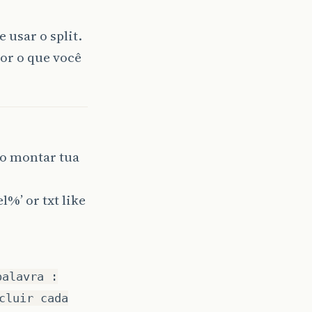
 usar o split.
or o que você
ão montar tua
l%’ or txt like
palavra :
cluir cada