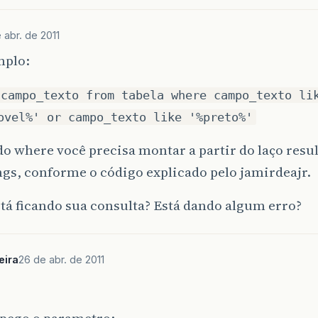
 abr. de 2011
plo:
 campo_texto from tabela where campo_texto li
ovel%' or campo_texto like '%preto%'
do where você precisa montar a partir do laço resul
ngs, conforme o código explicado pelo jamirdeajr.
á ficando sua consulta? Está dando algum erro?
eira
26 de abr. de 2011