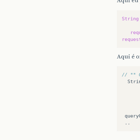
Aqui eu
String
req
reques
Aqui é 
// ** 
Stri
query
..