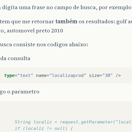
a digita uma frase no campo de busca, por exemplo
 tem que me retornar
também
os resultados: golf 
to, automovel preto 2010
usca consiste nos codigos abaixo:
 da consulta
type
=
"text"
name
=
"localizaprod"
size
=
"30"
/
>
go o parametro
      String localiz = request.getParameter("local
      if (localiz != null) {