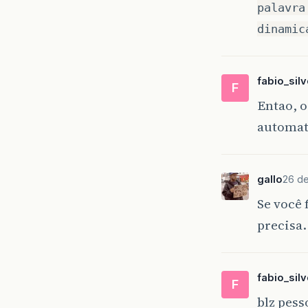
palavra
dinamic
fabio_silv
F
Entao, 
automat
gallo
26 de
Se você 
precisa.
fabio_silv
F
blz pess