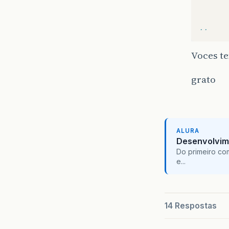
      
      
..
Voces t
grato
ALURA
Desenvolvim
Do primeiro co
e...
14 Respostas