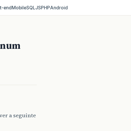
t‑end
Mobile
SQL
JS
PHP
Android
e num
ver a seguinte