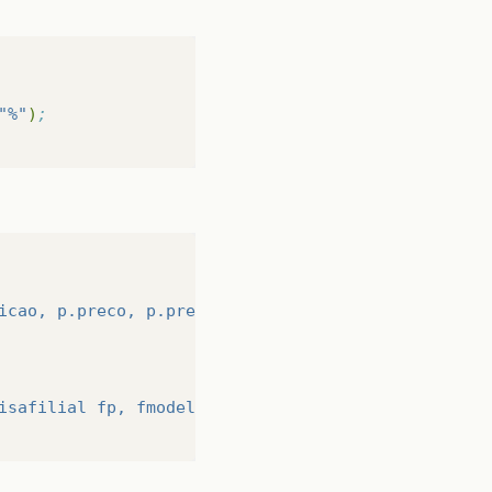
"%"
)
;  
icao, p.preco, p.preco_tfabrica, p.tem_icone, if(p
isafilial fp, fmodelo f, emontadora e, armv a, pes