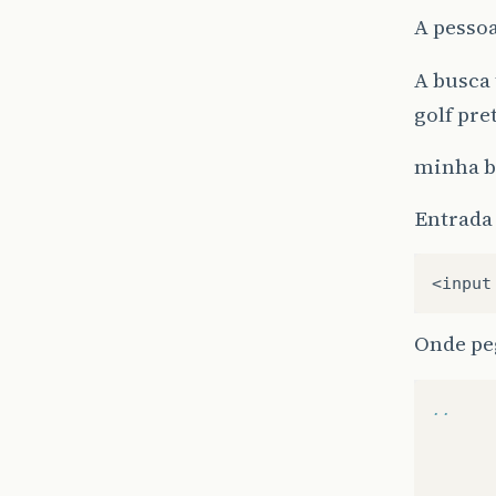
A pesso
A busca
golf pre
minha b
Entrada
<
input
Onde pe
..
      
      