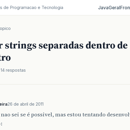
Java
Geral
Fron
s de Programacao e Tecnologia
opico
r strings separadas dentro d
tro
14 respostas
eira
26 de abril de 2011
 nao sei se é possivel, mas estou tentando desenvol
: