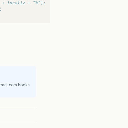
 + localiz + "%");
;
React com hooks