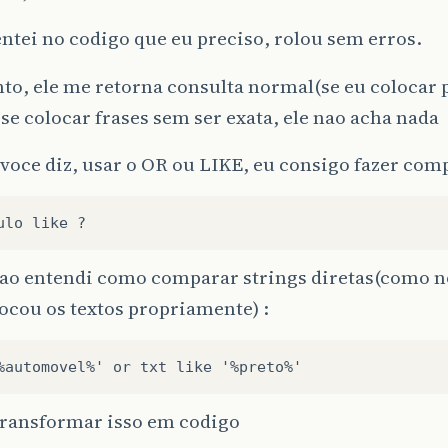
tei no codigo que eu preciso, rolou sem erros.
to, ele me retorna consulta normal(se eu colocar 
 se colocar frases sem ser exata, ele nao acha nada
oce diz, usar o OR ou LIKE, eu consigo fazer com
nao entendi como comparar strings diretas(como 
ocou os textos propriamente) :
%automovel%'
or
txt
like
transformar isso em codigo