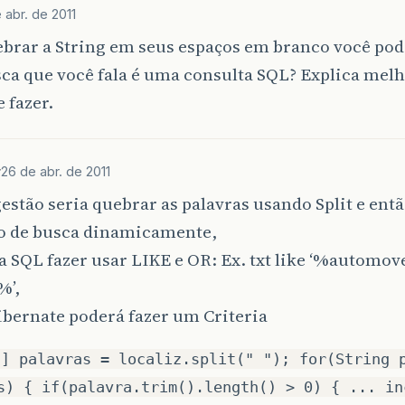
 abr. de 2011
brar a String em seus espaços em branco você pode
ca que você fala é uma consulta SQL? Explica melh
 fazer.
r
26 de abr. de 2011
stão seria quebrar as palavras usando Split e ent
o de busca dinamicamente,
ia SQL fazer usar LIKE e OR: Ex. txt like ‘%automove
%’,
ibernate poderá fazer um Criteria
[] palavras = localiz.split(" "); for(String 
s) { if(palavra.trim().length() > 0) { ... in