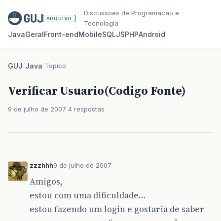
Discussoes de Programacao e
ARQUIVO
Tecnologia
Java
Geral
Front‑end
Mobile
SQL
JS
PHP
Android
GUJ
/
Java
/
Topico
Verificar Usuario(Codigo Fonte)
9 de julho de 2007
4 respostas
zzzhhh
9 de julho de 2007
Amigos,
estou com uma dificuldade…
estou fazendo um login e gostaria de saber