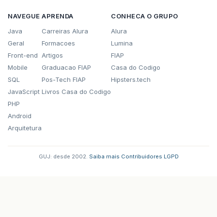
NAVEGUE
APRENDA
CONHECA O GRUPO
Java
Carreiras Alura
Alura
Geral
Formacoes
Lumina
Front-end
Artigos
FIAP
Mobile
Graduacao FIAP
Casa do Codigo
SQL
Pos-Tech FIAP
Hipsters.tech
JavaScript
Livros Casa do Codigo
PHP
Android
Arquitetura
GUJ: desde 2002.
·
Saiba mais
·
Contribuidores
·
LGPD