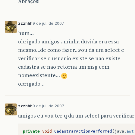
Abraços!
zzzhhh
9 de jul. de 2007
hum…
obrigado amigos…minha duvida era essa
mesmo…de como fazer…vou da um select e
verificar se o usuario existe se nao existe
cadastra se nao retorna um msg com
nomeexistente…
obrigado…
zzzhhh
9 de jul. de 2007
amigos eu vou ter q da um select para verificar
private
void
CadastrarActionPerformed
(
java
.
awt