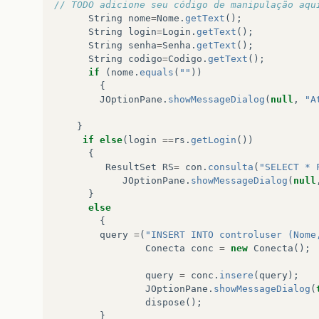
// TODO adicione seu código de manipulação aqu
String
nome
=
Nome
.
getText
();
String
login
=
Login
.
getText
();
String
senha
=
Senha
.
getText
();
String
codigo
=
Codigo
.
getText
();
if
(
nome
.
equals
(
""
))
{
JOptionPane
.
showMessageDialog
(
null
,
"A
}
if
else
(
login
==
rs
.
getLogin
())
{
ResultSet
RS
=
con
.
consulta
(
"SELECT * 
JOptionPane
.
showMessageDialog
(
null
}
else
{
query
=
(
"INSERT INTO controluser (Nome
Conecta
conc
=
new
Conecta
();
query
=
conc
.
insere
(
query
);
JOptionPane
.
showMessageDialog
(
dispose
();
}