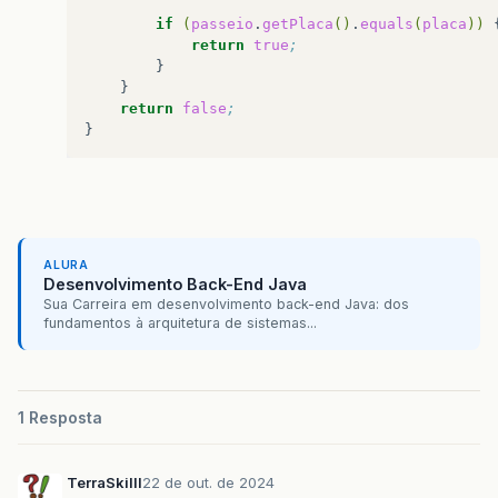
if
(
passeio
.
getPlaca
()
.
equals
(
placa
))
return
true
; 
return
false
; 
ALURA
Desenvolvimento Back-End Java
Sua Carreira em desenvolvimento back-end Java: dos
fundamentos à arquitetura de sistemas...
1 Resposta
TerraSkilll
22 de out. de 2024