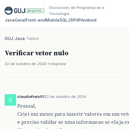
Discussoes de Programacao e
ARQUIVO
Tecnologia
Java
Geral
Front‑end
Mobile
SQL
JS
PHP
Android
GUJ
/
Java
/
Topico
Verificar vetor nulo
22 de outubro de 2024
1 resposta
claudiofreis01
22 de outubro de 2024
C
Pessoal,
Criei um menu para inserir valores em um vet
e preciso validar se uma informacao se ela ja ex