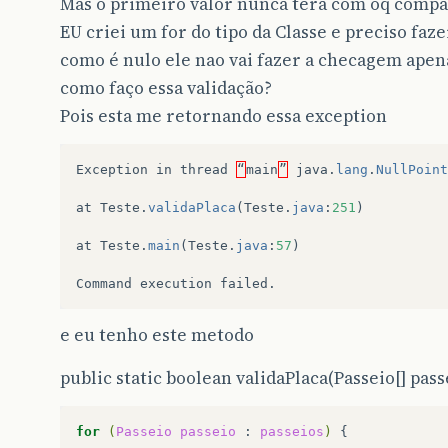
Mas o primeiro valor nunca tera com oq comp
EU criei um for do tipo da Classe e preciso fa
como é nulo ele nao vai fazer a checagem apen
como faço essa validação?
Pois esta me retornando essa exception
Exception
in
thread
“
main
”
java
.
lang
.
NullPoint
at
Teste
.
validaPlaca
(
Teste
.
java
:
251
)
at
Teste
.
main
(
Teste
.
java
:
57
)
Command
execution
failed
.
e eu tenho este metodo
public static boolean validaPlaca(Passeio[] passe
for
(
Passeio
passeio
:
passeios
)