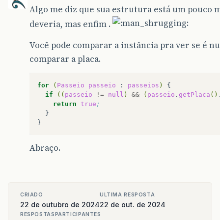
Algo me diz que sua estrutura está um pouco m
deveria, mas enfim .
Você pode comparar a instância pra ver se é nu
comparar a placa.
for
(
Passeio
passeio
:
passeios
)
{
if
((
passeio
!=
null
)
&&
(
passeio
.
getPlaca
()
return
true
; 
}

Abraço.
CRIADO
ULTIMA RESPOSTA
22 de outubro de 2024
22 de out. de 2024
RESPOSTAS
PARTICIPANTES