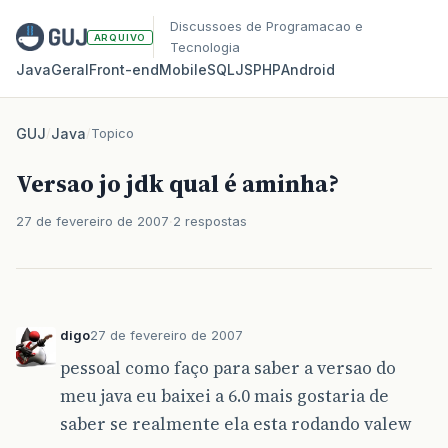
Discussoes de Programacao e
ARQUIVO
Tecnologia
Java
Geral
Front‑end
Mobile
SQL
JS
PHP
Android
GUJ
/
Java
/
Topico
Versao jo jdk qual é aminha?
27 de fevereiro de 2007
2 respostas
digo
27 de fevereiro de 2007
pessoal como faço para saber a versao do
meu java eu baixei a 6.0 mais gostaria de
saber se realmente ela esta rodando valew