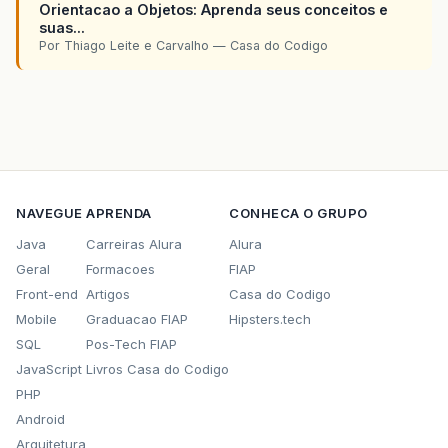
Orientacao a Objetos: Aprenda seus conceitos e
suas...
Por Thiago Leite e Carvalho — Casa do Codigo
NAVEGUE
APRENDA
CONHECA O GRUPO
Java
Carreiras Alura
Alura
Geral
Formacoes
FIAP
Front-end
Artigos
Casa do Codigo
Mobile
Graduacao FIAP
Hipsters.tech
SQL
Pos-Tech FIAP
JavaScript
Livros Casa do Codigo
PHP
Android
Arquitetura