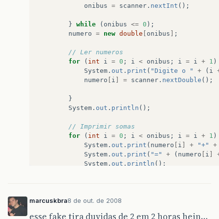
onibus
=
scanner
.
nextInt
();
}
while
(
onibus
<=
0
);
numero
=
new
double
[
onibus
]
;
// Ler numeros
for
(
int
i
=
0
;
i
<
onibus
;
i
=
i
+
1
)
System
.
out
.
print
(
"Digite o "
+
(
i
numero
[
i
]
=
scanner
.
nextDouble
();
}
System
.
out
.
println
();
// Imprimir somas
for
(
int
i
=
0
;
i
<
onibus
;
i
=
i
+
1
)
System
.
out
.
print
(
numero
[
i
]
+
"+"
+
System
.
out
.
print
(
"="
+
(
numero
[
i
]
System
.
out
.
println
();
}
}
marcuskbra
8 de out. de 2008
}
esse fake tira duvidas de 2 em 2 horas hein…