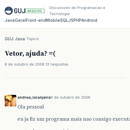
Discussoes de Programacao e
ARQUIVO
Tecnologia
Java
Geral
Front‑end
Mobile
SQL
JS
PHP
Android
GUJ
/
Java
/
Topico
Vetor, ajuda? =(
8 de outubro de 2008
12 respostas
andrea_laranjeira
8 de outubro de 2008
Ola pessoal
eu ja fiz um programa mais nao consigo execut