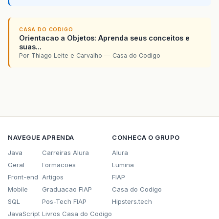
CASA DO CODIGO
Orientacao a Objetos: Aprenda seus conceitos e
suas...
Por Thiago Leite e Carvalho — Casa do Codigo
NAVEGUE
APRENDA
CONHECA O GRUPO
Java
Carreiras Alura
Alura
Geral
Formacoes
Lumina
Front-end
Artigos
FIAP
Mobile
Graduacao FIAP
Casa do Codigo
SQL
Pos-Tech FIAP
Hipsters.tech
JavaScript
Livros Casa do Codigo