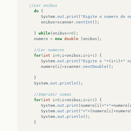
//Ler onibus
do
{
System
.
out
.
print
(
"Digite o numero do o
onibus
=
scanner
.
nextInt
();
}
while
(
onibus
<=
0
);
numero
=
new
double
[
onibus
]
;
//Ler numeros
for
(
int
i
=
0
;
i
<
onibus
;
i
=
i
+
1
)
{
System
.
out
.
print
(
"Digite o "
+
(
i
+
1
)
+
" n
numero
[
i
]=
scanner
.
nextDouble
();
}
System
.
out
.
println
();
//Imprimir somas
for
(
int
i
=
0
;
i
<
onibus
;
i
=
i
+
1
)
{
System
.
out
.
print
(
numero
[
i
]+
"+"
+
numero
[
System
.
out
.
print
(
"="
+
(
numero
[
i
]+
numero
System
.
out
.
println
();
}