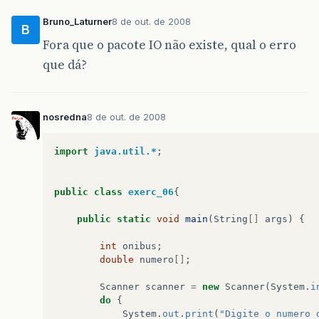
Bruno_Laturner
8 de out. de 2008
B
Fora que o pacote IO não existe, qual o erro
que dá?
nosredna
8 de out. de 2008
import
java.util.*
;
public
class
exerc_06
{
public
static
void
main
(
String
[]
args
)
{
int
onibus
;
double
numero
[]
;
Scanner
scanner
=
new
Scanner
(
System
.
i
do
{
System
.
out
.
print
(
"Digite o numero 