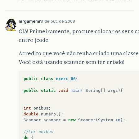
mrgamemr
8 de out. de 2008
Olá! Primeiramente, procure colocar os seus c
entre [code!
Acredito que você não tenha criado uma classe
Você está usando scanner sem ter criado!
public
class
exerc_06
{
public
static
void
main
(
String
[]
args
){
int
onibus
;
double
numero
[]
;
Scanner
scanner
=
new
Scanner
(
System
.
in
);
//Ler onibus 
do
{