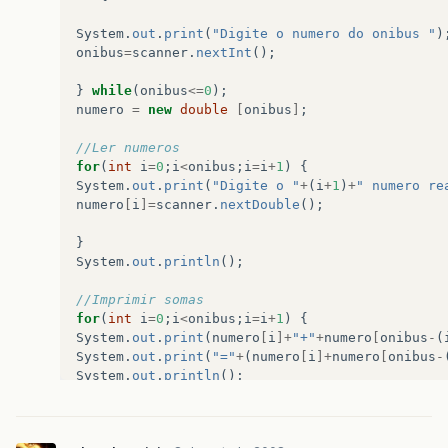
System
.
out
.
print
(
"Digite o numero do onibus "
)
onibus
=
scanner
.
nextInt
();
}
while
(
onibus
<=
0
);
numero
=
new
double
[
onibus
]
;
//Ler numeros 
for
(
int
i
=
0
;
i
<
onibus
;
i
=
i
+
1
)
{
System
.
out
.
print
(
"Digite o "
+
(
i
+
1
)
+
" numero re
numero
[
i
]=
scanner
.
nextDouble
();
}
System
.
out
.
println
();
//Imprimir somas 
for
(
int
i
=
0
;
i
<
onibus
;
i
=
i
+
1
)
{
System
.
out
.
print
(
numero
[
i
]+
"+"
+
numero
[
onibus
-
(
System
.
out
.
print
(
"="
+
(
numero
[
i
]+
numero
[
onibus
-
System
.
out
.
println
();
}
}