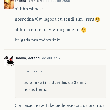
andrea_laranjeira
8 de out. de 2008
}
ohhhh :shock:
nosredna vlw…agora eu tendi sim!! rsrs
ahhh ta eu tendi vlw mrgamemr
brigada pra todo:wink:
Danillo_Moreno
8 de out. de 2008
marcuskbra:
esse fake tira duvidas de 2 em 2
horas hein…
Correção, esse fake pede exercicios prontos