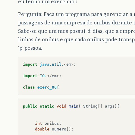
eu tenho um exercicio :
Pergunta: Faca um programa para gerenciar a 
passagens de uma empresa de onibus durante 
Sabe-se que um mes possui ‘d’ dias, que a empre
linhas de onibus e que cada onibus pode tran
‘p’ pessoa.
import
java.util.
<
em
>
;
import
IO.
</
em
>
;
class
exerc_06
{
public
static
void
main
(
String
[]
args
){
int
onibus
;
double
numero
[]
;