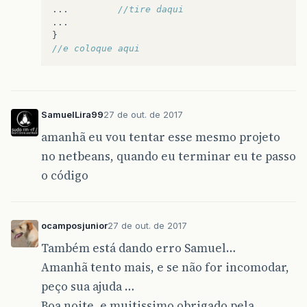
...
//tire daqui
...
}
//e coloque aqui
SamuelLira99
27 de out. de 2017
amanhã eu vou tentar esse mesmo projeto
no netbeans, quando eu terminar eu te passo
o código
ocamposjunior
27 de out. de 2017
Também está dando erro Samuel…
Amanhã tento mais, e se não for incomodar,
peço sua ajuda …
Boa noite, e muitissimo obrigado pela