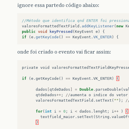
ignore essa partedo código abaixo:
//Método que identifica qnd ENTER foi pression
valoresFormattedTextField
.
addKeyListener
(
new
K
public
void
keyPressed
(
KeyEvent
e
)
{
if
(
e
.
getKeyCode
()
==
KeyEvent
.
VK_ENTER
)
{
onde foi criado o evento vai ficar assim:
private
void
valoresFormattedTextFieldKeyPress
if
(
e
.
getKeyCode
()
==
KeyEvent
.
VK_ENTER
)
{
dados
[
qtdeDados
]
=
Double
.
parseDouble
(
va
qtdeDados
++
;
//
aumenta
o
indice
do
vetor
valoresFormattedTextField
.
setText
(
""
);
/
for
(
int
i
=
0
;
i
<
dados
.
lenght
;
i
++
)
{
textfield_maior
.
setText
(
String
.
valueOf
}