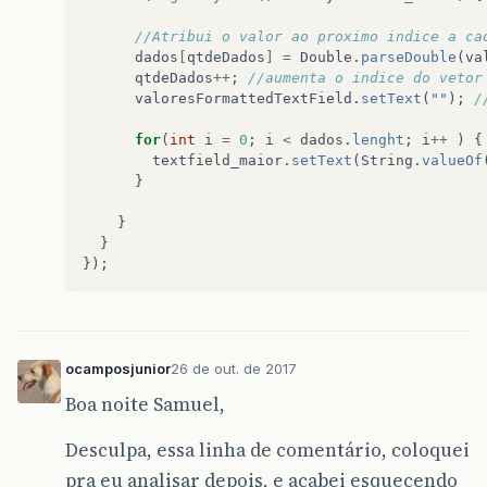
//Atribui o valor ao proximo indice a ca
dados
[
qtdeDados
]
=
Double
.
parseDouble
(
va
qtdeDados
++
;
//aumenta o indice do vetor
valoresFormattedTextField
.
setText
(
""
);
/
for
(
int
i
=
0
;
i
<
dados
.
lenght
;
i
++
)
{
textfield_maior
.
setText
(
String
.
valueOf
}
}
}
});
ocamposjunior
26 de out. de 2017
Boa noite Samuel,
Desculpa, essa linha de comentário, coloquei
pra eu analisar depois, e acabei esquecendo