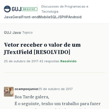
Discussoes de Programacao e
ARQUIVO
Tecnologia
Java
Geral
Front‑end
Mobile
SQL
JS
PHP
Android
GUJ
/
Java
/
Topico
Vetor receber o valor de um
JTextField [RESOLVIDO]
25 de outubro de 2017
42 respostas
Resolvido
ocamposjunior
25 de outubro de 2017
Boa Tarde galera,
É o seguinte, tenho um trabalho para fazer