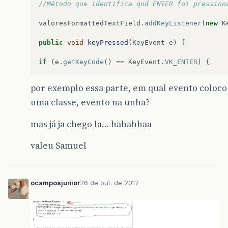
//Método que identifica qnd ENTER foi pression
valoresFormattedTextField
.
addKeyListener
(
new
K
public
void
keyPressed
(
KeyEvent
e
)
{
if
(
e
.
getKeyCode
()
==
KeyEvent
.
VK_ENTER
)
{
por exemplo essa parte, em qual evento coloco 
uma classe, evento na unha?
mas já ja chego la… hahahhaa
valeu Samuel
ocamposjunior
26 de out. de 2017