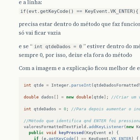
e a linha:
if(evt.getKeyCode() == KeyEvent.VK_ENTER){
precisa estar dentro do método que faz funcio
só vai ficar vazia
e se “
” estiver dentro do mé
int qtdeDados = 0
sempre 0, por isso, deixe ela fora do método
Com a imagem e a explicação ficou melhor de e
int
qtde
=
Integer
.
parseInt
(
qtdeDadosFormatted
double
dados
[]
=
new
double
[
qtde
]
;
//Criar um 
int
qtdeDados
=
0
;
//Para depois aumentar o in
//Método que identifica qnd ENTER foi pression
valoresFormattedTextField
.
addKeyListener
(
new
K
public
void
keyPressed
(
KeyEvent
e
)
{
if
(
e
.
getKeyCode
()
==
KeyEvent
.
VK_ENTER
)
{