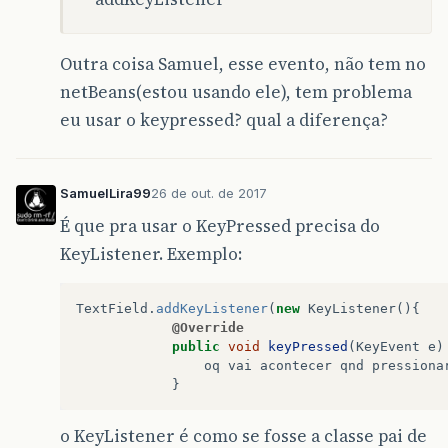
Outra coisa Samuel, esse evento, não tem no
netBeans(estou usando ele), tem problema
eu usar o keypressed? qual a diferença?
SamuelLira99
26 de out. de 2017
É que pra usar o KeyPressed precisa do
KeyListener. Exemplo:
TextField
.
addKeyListener
(
new
KeyListener
(){
@Override
public
void
keyPressed
(
KeyEvent
e
)
oq
vai
acontecer
qnd
pressiona
}
o KeyListener é como se fosse a classe pai de