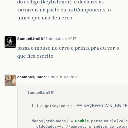
do código (keylistener), e declarei as
variaveis na parte da initComponents, o
unico que não deu erro
SamuelLira99
27 de out. de 2017
passa o mouse no erro e printa pra eu ver o
que fica escrito
ocamposjunior
27 de out. de 2017
SamuelLira99:
== KeyEvent.VK_ENTER
if (
e.getKeyCode()
dados
[
qtdeDados
]
=
Double
.
parseDouble
(
valo
qtdeDados
++
;
//
aumenta
o
indice
do
vetor