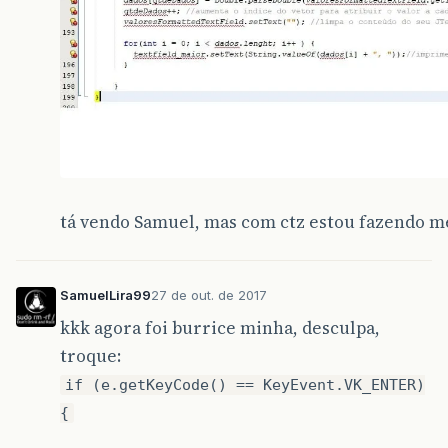
tá vendo Samuel, mas com ctz estou fazendo 
SamuelLira99
27 de out. de 2017
kkk agora foi burrice minha, desculpa,
troque:
if (e.getKeyCode() == KeyEvent.VK_ENTER)
{