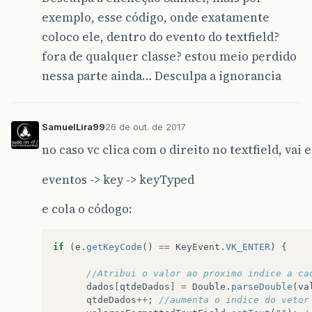
exemplo, esse código, onde exatamente
coloco ele, dentro do evento do textfield?
fora de qualquer classe? estou meio perdido
nessa parte ainda… Desculpa a ignorancia
SamuelLira99
26 de out. de 2017
no caso vc clica com o direito no textfield, vai 
eventos -> key -> keyTyped
e cola o códogo:
if
(
e
.
getKeyCode
()
==
KeyEvent
.
VK_ENTER
)
{
//Atribui o valor ao proximo indice a ca
dados
[
qtdeDados
]
=
Double
.
parseDouble
(
va
qtdeDados
++
;
//aumenta o indice do vetor