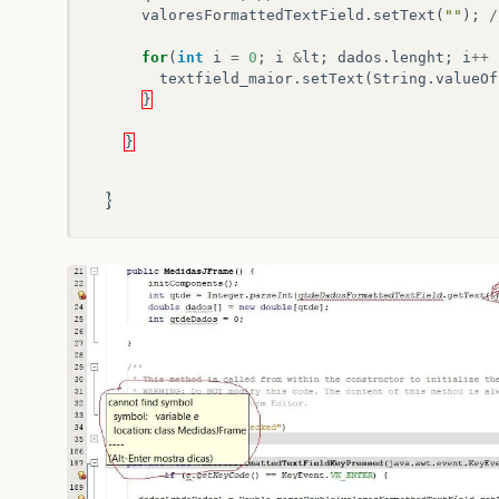
valoresFormattedTextField
.
setText
(
""
);
/
for
(
int
i
=
0
;
i
&
lt
;
dados
.
lenght
;
i
++
textfield_maior
.
setText
(
String
.
valueOf
}
}
}