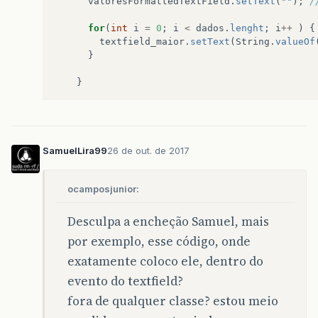
valoresFormattedTextField
.
setText
(
""
);
/
for
(
int
i
=
0
;
i
<
dados
.
lenght
;
i
++
)
{
textfield_maior
.
setText
(
String
.
valueOf
}
}
SamuelLira99
26 de out. de 2017
ocamposjunior:
Desculpa a encheção Samuel, mais
por exemplo, esse código, onde
exatamente coloco ele, dentro do
evento do textfield?
fora de qualquer classe? estou meio