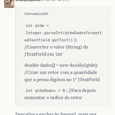
SamuelLira99:
int qtde =
Integer.parseInt(qtdeDadosFormatt
);
edTextField.getText()
//Converter o valor (String) do
JTextField em ‘int’
double dados[] = new double[qtde];
//Criar um vetor com a quantidade
que a pesoa digitou no 1º JTextField
; //Para depois
int qtdeDados = 0
aumentar o indice do vetor
Desculpa a encheção Samuel, mais por