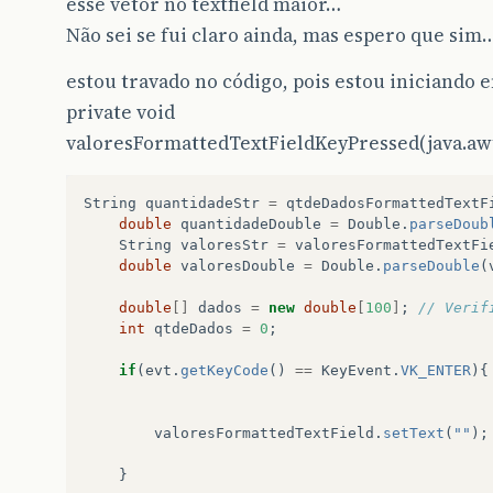
esse vetor no textfield maior…
Não sei se fui claro ainda, mas espero que sim
estou travado no código, pois estou iniciando e
private void
valoresFormattedTextFieldKeyPressed(java.awt
String
quantidadeStr
=
qtdeDadosFormattedTextF
double
quantidadeDouble
=
Double
.
parseDoub
String
valoresStr
=
valoresFormattedTextFi
double
valoresDouble
=
Double
.
parseDouble
(
double
[]
dados
=
new
double
[
100
]
;
// Verif
int
qtdeDados
=
0
;
if
(
evt
.
getKeyCode
()
==
KeyEvent
.
VK_ENTER
){
valoresFormattedTextField
.
setText
(
""
);
}