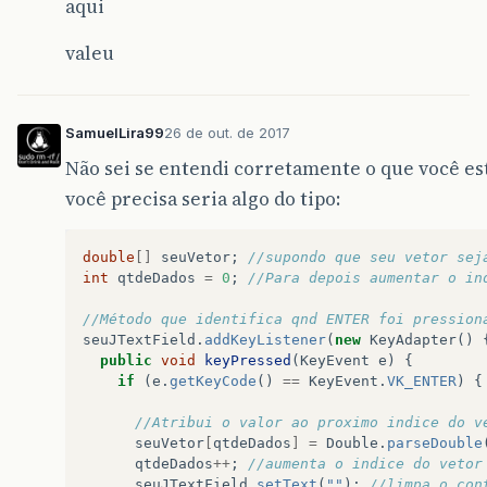
aqui
valeu
SamuelLira99
26 de out. de 2017
Não sei se entendi corretamente o que você es
você precisa seria algo do tipo:
double
[]
seuVetor
;
//supondo que seu vetor sej
int
qtdeDados
=
0
;
//Para depois aumentar o in
//Método que identifica qnd ENTER foi pression
seuJTextField
.
addKeyListener
(
new
KeyAdapter
()
public
void
keyPressed
(
KeyEvent
e
)
{
if
(
e
.
getKeyCode
()
==
KeyEvent
.
VK_ENTER
)
{
//Atribui o valor ao proximo indice do v
seuVetor
[
qtdeDados
]
=
Double
.
parseDouble
qtdeDados
++
;
//aumenta o indice do vetor
seuJTextField
.
setText
(
""
);
//limpa o con