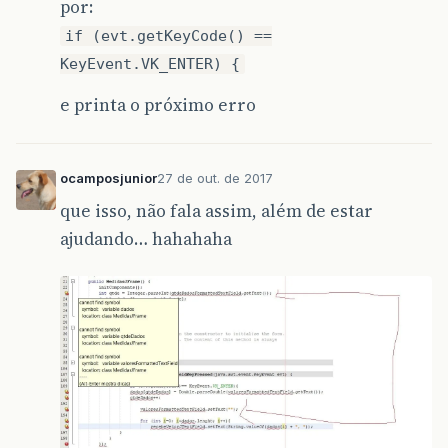
por:
if (evt.getKeyCode() ==
KeyEvent.VK_ENTER) {
e printa o próximo erro
ocamposjunior
27 de out. de 2017
que isso, não fala assim, além de estar
ajudando… hahahaha