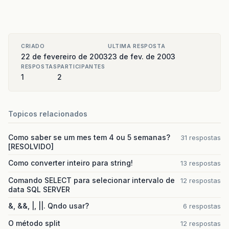
Vector
vetor
=
new
Vector
();
CRIADO
ULTIMA RESPOSTA
vetor
.
add
(
ObjetoAgenda
);
22 de fevereiro de 2003
23 de fev. de 2003
RESPOSTAS
PARTICIPANTES
1
2
3.
Para
passar
parametros
usando
o
JCreator
:
Topicos relacionados
Como saber se um mes tem 4 ou 5 semanas?
31 respostas
[RESOLVIDO]
Como converter inteiro para string!
13 respostas
Clique
em
Configure
/
Options
Comando SELECT para selecionar intervalo de
12 respostas
data SQL SERVER
&, &&, |, ||. Qndo usar?
6 respostas
O método split
12 respostas