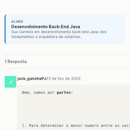
ALURA
Desenvolvimento Back-End Java
Sua Carreira em desenvolvimento back-end Java: dos
fundamentos à arquitetura de sistemas...
1 Resposta
jack_ganzhaPJ
23 de fev. de 2003
J
Bem
,
vamos
por
partes
:
1.
Para
determinar
o
menor
numero
entre
os
var