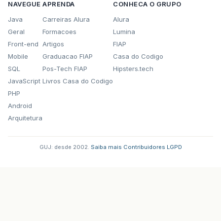
NAVEGUE
APRENDA
CONHECA O GRUPO
Java
Carreiras Alura
Alura
Geral
Formacoes
Lumina
Front-end
Artigos
FIAP
Mobile
Graduacao FIAP
Casa do Codigo
SQL
Pos-Tech FIAP
Hipsters.tech
JavaScript
Livros Casa do Codigo
PHP
Android
Arquitetura
GUJ: desde 2002.
·
Saiba mais
·
Contribuidores
·
LGPD