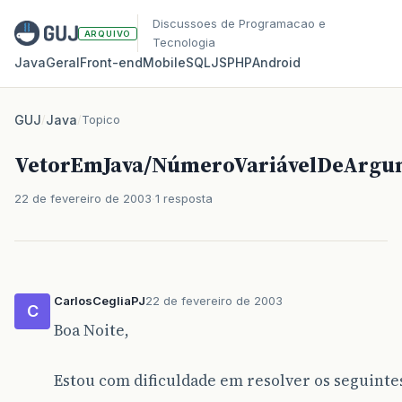
Discussoes de Programacao e
ARQUIVO
Tecnologia
Java
Geral
Front‑end
Mobile
SQL
JS
PHP
Android
GUJ
/
Java
/
Topico
VetorEmJava/NúmeroVariávelDeArgum
22 de fevereiro de 2003
1 resposta
CarlosCegliaPJ
22 de fevereiro de 2003
C
Boa Noite,
Estou com dificuldade em resolver os seguinte