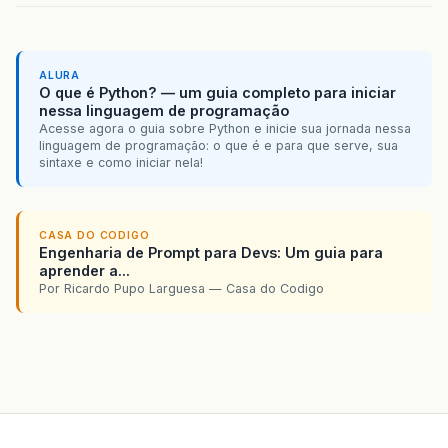
Escolha
JDK
tools
e
em
Select
tool
type
escolh
ALURA
O que é Python? — um guia completo para iniciar
nessa linguagem de programação
valeuz
…
Acesse agora o guia sobre Python e inicie sua jornada nessa
linguagem de programação: o que é e para que serve, sua
sintaxe e como iniciar nela!
CASA DO CODIGO
Engenharia de Prompt para Devs: Um guia para
aprender a...
Por Ricardo Pupo Larguesa — Casa do Codigo