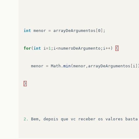
int
menor
=
arrayDeArgumentos
[
0
]
;
for
(
int
i
=
1
;
i
<
numeroDeArgumento
;
i
++
)
{
menor
=
Math
.
min
(
menor
,
arrayDeArgumentos
[
i
]
}
2.
Bem
,
depois
que
vc
receber
os
valores
basta