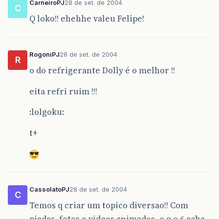
CarneiroPJ
28 de set. de 2004
C
Q loko!! ehehhe valeu Felipe!
RogoniPJ
28 de set. de 2004
R
o do refrigerante Dolly é o melhor !!
eita refri ruim !!!
:lolgoku:
t+
CassolatoPJ
28 de set. de 2004
C
Temos q criar um topico diversao!! Com
piadas, fotos e videos animados, o q o 6 acha