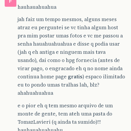
F
hauhauahuahua
jah faiz um tempo mesmos, alguns meses
atraz eu perguntei se vc tinha algum host
pra mim postar umas fotos e vc me passou a
senha hauahuahuahua e disse q podia usar
(jah q eh antiga e ninguem mais tava
usando), dai como o hpg fornecia (antes de
virar pago, o engracado eh q no nome ainda
continua home page
gratis
) espaco ilimitado
eu to pondo umas tralhas lah, blz?
ahahuahuahua
e o pior eh q tem mesmo arquivo de um
monte de gente, tem ateh uma pasta do
TomazLavieri (q ainda ta sumido)!!!
hauhauahuahuahu