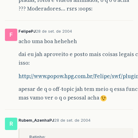
??? Moderadores… rsrs :oops:
FelipePJ
28 de set. de 2004
F
acho uma boa heheheh
dai eu jah aproveito e posto mais coisas legais
isso:
http://www.popow.hpg.com.br/Felipe/swf/plugi
apesar de q o off-topic jah tem meio q essa func
mas vamo ver o q o pesosal acha
Rubem_AzenhaPJ
28 de set. de 2004
R
Ratinho: