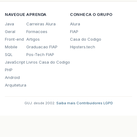
NAVEGUE
APRENDA
CONHECA O GRUPO
Java
Carreiras Alura
Alura
Geral
Formacoes
FIAP
Front-end
Artigos
Casa do Codigo
Mobile
Graduacao FIAP
Hipsters.tech
SQL
Pos-Tech FIAP
JavaScript
Livros Casa do Codigo
PHP
Android
Arquitetura
GUJ: desde 2002.
·
Saiba mais
·
Contribuidores
·
LGPD