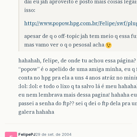
dai eu jah aproveito e posto mais coisas lega
isso:
http://www.popow.hpg.com.br/Felipe/swf/plu
apesar de q o off-topic jah tem meio q essa f
mas vamo ver o q o pesosal acha
hahahah, felipe, de onde tu achou essa página
“popow” é o apelido de uma amiga minha, eu q f
conta no hpg pra ela a uns 4 anos atráz no minim
:lol: :lol: e todo o lixo q ta salvo lá é meu haha
eu nem lembrava mais dessa pagina! hahaha eu
passei a senha do ftp?? sei q dei o ftp dela pra 
galera hahaha
FelipePJ
29 de set. de 2004