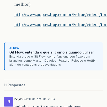
melhor)
http://www.popow.hpg.com.br/Felipe/videos/to
http://www.popow.hpg.com.br/Felipe/videos/to
ALURA
Git Flow: entenda o que é, como e quando utilizar
Entenda o que é Git Flow, como funciona seu fluxo com
branches como Master, Develop, Feature, Release e Hotfix,
além de vantagens e desvantagens.
11 Respostas
r2_d2PJ
28 de set. de 2004
R
hahaha… muito massa, o cachorro!