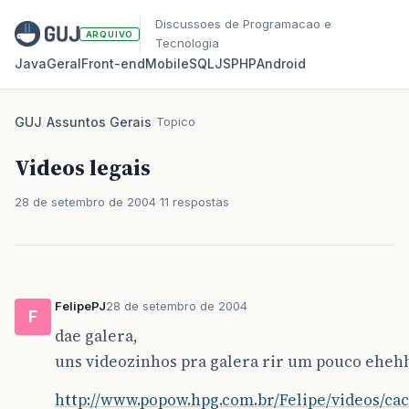
Discussoes de Programacao e
ARQUIVO
Tecnologia
Java
Geral
Front‑end
Mobile
SQL
JS
PHP
Android
GUJ
/
Assuntos Gerais
/
Topico
Videos legais
28 de setembro de 2004
11 respostas
FelipePJ
28 de setembro de 2004
F
dae galera,
uns videozinhos pra galera rir um pouco ehe
http://www.popow.hpg.com.br/Felipe/videos/c