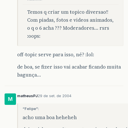
Temos q criar um topico diversao!!
Com piadas, fotos e videos animados,
o q o 6 acha ??? Moderadores… rsrs
:oops:
off-topic serve para isso, né? :lol:
de boa, se fizer isso vai acabar ficando muita
bagunça…
matheusPJ
29 de set. de 2004
M
“Felipe”:
acho uma boa heheheh