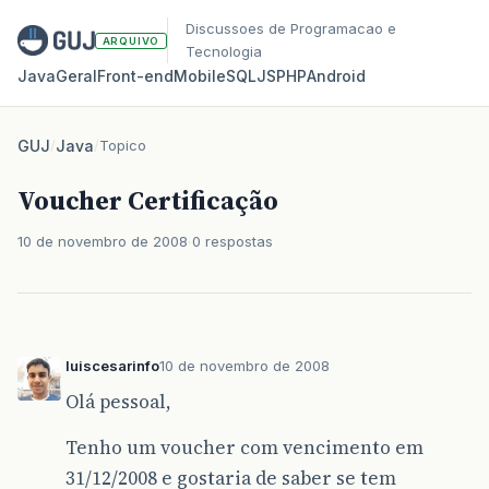
Discussoes de Programacao e
ARQUIVO
Tecnologia
Java
Geral
Front‑end
Mobile
SQL
JS
PHP
Android
GUJ
/
Java
/
Topico
Voucher Certificação
10 de novembro de 2008
0 respostas
luiscesarinfo
10 de novembro de 2008
Olá pessoal,
Tenho um voucher com vencimento em
31/12/2008 e gostaria de saber se tem