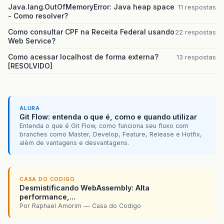
Java.lang.OutOfMemoryError: Java heap space
11 respostas
- Como resolver?
Como consultar CPF na Receita Federal usando
22 respostas
Web Service?
Como acessar localhost de forma externa?
13 respostas
[RESOLVIDO]
ALURA
Git Flow: entenda o que é, como e quando utilizar
Entenda o que é Git Flow, como funciona seu fluxo com
branches como Master, Develop, Feature, Release e Hotfix,
além de vantagens e desvantagens.
CASA DO CODIGO
Desmistificando WebAssembly: Alta
performance,...
Por Raphael Amorim — Casa do Codigo