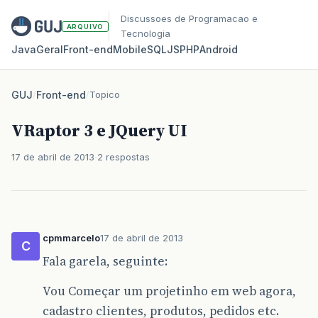
Discussoes de Programacao e
ARQUIVO
Tecnologia
Java
Geral
Front‑end
Mobile
SQL
JS
PHP
Android
GUJ
/
Front-end
/
Topico
VRaptor 3 e JQuery UI
17 de abril de 2013
2 respostas
cpmmarcelo
17 de abril de 2013
C
Fala garela, seguinte:
Vou Começar um projetinho em web agora,
cadastro clientes, produtos, pedidos etc.