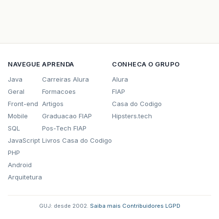
NAVEGUE
APRENDA
CONHECA O GRUPO
Java
Carreiras Alura
Alura
Geral
Formacoes
FIAP
Front-end
Artigos
Casa do Codigo
Mobile
Graduacao FIAP
Hipsters.tech
SQL
Pos-Tech FIAP
JavaScript
Livros Casa do Codigo
PHP
Android
Arquitetura
GUJ: desde 2002.
·
Saiba mais
·
Contribuidores
·
LGPD