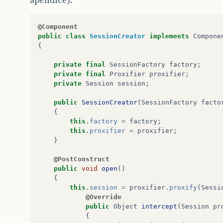
@Component
public
class
SessionCreator
implements
Compone
{
private
final
SessionFactory
factory
;
private
final
Proxifier
proxifier
;
private
Session
session
;
public
SessionCreator
(
SessionFactory
facto
{
this
.
factory
=
factory
;
this
.
proxifier
=
proxifier
;
}
@PostConstruct
public
void
open
()
{
this
.
session
=
proxifier
.
proxify
(
Sessi
@Override
public
Object
intercept
(
Session
pr
{