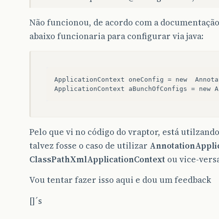
Não funcionou, de acordo com a documentação 
abaixo funcionaria para configurar via java:
ApplicationContext
oneConfig
=
new
Annota
ApplicationContext
aBunchOfConfigs
=
new
A
Pelo que vi no código do vraptor, está utilzand
talvez fosse o caso de utilizar
AnnotationAppli
ClassPathXmlApplicationContext
ou vice-versa
Vou tentar fazer isso aqui e dou um feedback
[]´s