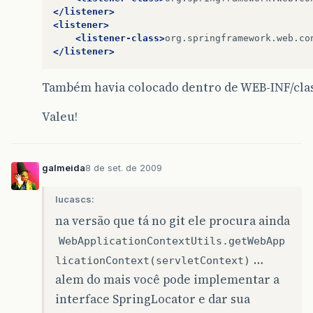
</listener>
<listener>
<listener-class>
org.springframework.web.co
</listener>
Também havia colocado dentro de WEB-INF/cla
Valeu!
galmeida
8 de set. de 2009
lucascs:
na versão que tá no git ele procura ainda
WebApplicationContextUtils.getWebApp
…
licationContext(servletContext)
alem do mais você pode implementar a
interface SpringLocator e dar sua