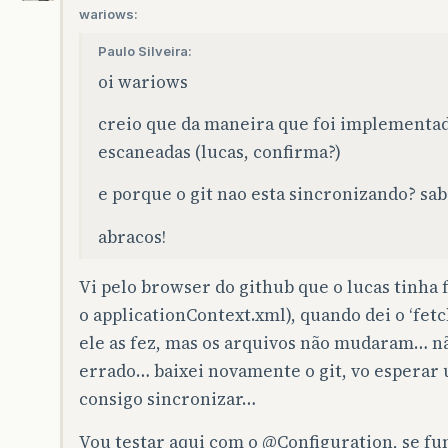
wariows:
Paulo Silveira:
oi wariows
creio que da maneira que foi implementa
escaneadas (lucas, confirma?)
e porque o git nao esta sincronizando? sab
abracos!
Vi pelo browser do github que o lucas tinha 
o applicationContext.xml), quando dei o ‘fet
ele as fez, mas os arquivos não mudaram… não
errado… baixei novamente o git, vo esperar 
consigo sincronizar…
Vou testar aqui com o
@Configuration
, se fu