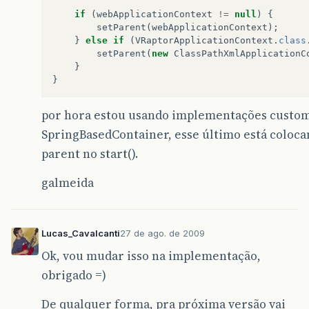
if
(
webApplicationContext
!=
null
)
{
setParent
(
webApplicationContext
);
}
else
if
(
VRaptorApplicationContext
.
class
setParent
(
new
ClassPathXmlApplicationC
}
}
por hora estou usando implementações custom
SpringBasedContainer, esse último está coloc
parent no start().
galmeida
Lucas_Cavalcanti
27 de ago. de 2009
Ok, vou mudar isso na implementação,
obrigado =)
De qualquer forma, pra próxima versão vai