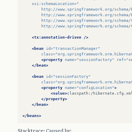
xsi:schemaLocation=
"
		http://www.springframework.org/schema/
		http://www.springframework.org/schema
		http://www.springframework.org/schema/
		http://www.springframework.org/schema
<tx:annotation-driven
/>
<bean
id=
"transactionManager"
class=
"org.springframework.orm.hiberna
<property
name=
"sessionFactory"
ref=
"s
</bean>
<bean
id=
"sessionFactory"
class=
"org.springframework.orm.hiberna
<property
name=
"configLocation"
>
<value>
classpath:/hibernate.cfg.xm
</property>
</bean>
</beans>
Stacktrace: Caused by: