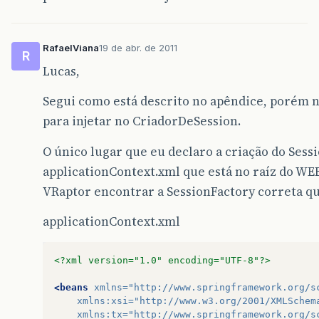
RafaelViana
19 de abr. de 2011
R
Lucas,
Segui como está descrito no apêndice, porém n
para injetar no CriadorDeSession.
O único lugar que eu declaro a criação do Sess
applicationContext.xml que está no raíz do WEB-
VRaptor encontrar a SessionFactory correta qu
applicationContext.xml
<?xml version="1.0" encoding="UTF-8"?>
<beans
xmlns=
"http://www.springframework.org/s
xmlns:xsi=
"http://www.w3.org/2001/XMLSchem
xmlns:tx=
"http://www.springframework.org/s