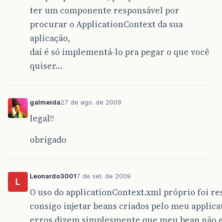
ter um componente responsável por
procurar o ApplicationContext da sua
aplicação,
daí é só implementá-lo pra pegar o que você
quiser…
galmeida
27 de ago. de 2009
legal!!
obrigado
Leonardo3001
7 de set. de 2009
L
O uso do applicationContext.xml próprio foi r
consigo injetar beans criados pelo meu applica
erros dizem simplesmente que meu bean não e