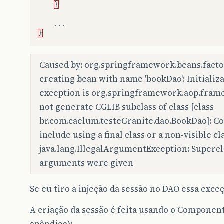
}
...
}
Caused by: org.springframework.beans.facto
creating bean with name 'bookDao': Initializa
exception is org.springframework.aop.fram
not generate CGLIB subclass of class [class
br.com.caelum.testeGranite.dao.BookDao]: C
include using a final class or a non-visible cl
java.lang.IllegalArgumentException: Supercl
arguments were given
Se eu tiro a injeção da sessão no DAO essa exce
A criação da sessão é feita usando o Compone
apêndice):