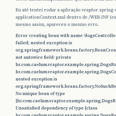
Eu até tentei rodar a aplicação vraptor-spring
applicationContext.xml dentro de /WEB-INF (est
mesmo assim, apareceu o mesmo erro.
Error creating bean with name ‘dogsController’
failed; nested exception is
org.springframework.beans.factory.BeanCreat
not autowire field: private
br.com.caelum.vraptor.example.spring.DogsRe
br.com.caelum.vraptor.example.spring.DogsCon
nested exception is
org.springframework.beans.factory.NoSuchBe
No unique bean of type
[br.com.caelum.vraptor.example.spring.DogsRe
Unsatisfied dependency of type [class
br.com.caelum.vraptor.example.spring.DogsRep