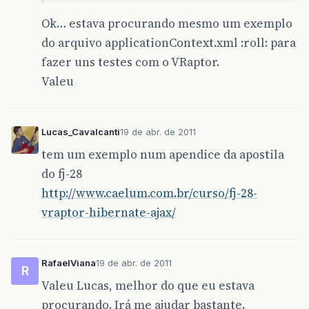
Ok… estava procurando mesmo um exemplo
do arquivo applicationContext.xml :roll: para
fazer uns testes com o VRaptor.
Valeu
Lucas_Cavalcanti
19 de abr. de 2011
tem um exemplo num apendice da apostila
do fj-28
http://www.caelum.com.br/curso/fj-28-
vraptor-hibernate-ajax/
RafaelViana
19 de abr. de 2011
R
Valeu Lucas, melhor do que eu estava
procurando. Irá me ajudar bastante.