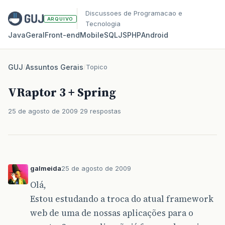
Discussoes de Programacao e
ARQUIVO
Tecnologia
Java
Geral
Front‑end
Mobile
SQL
JS
PHP
Android
GUJ
/
Assuntos Gerais
/
Topico
VRaptor 3 + Spring
25 de agosto de 2009
29 respostas
galmeida
25 de agosto de 2009
Olá,
Estou estudando a troca do atual framework
web de uma de nossas aplicações para o