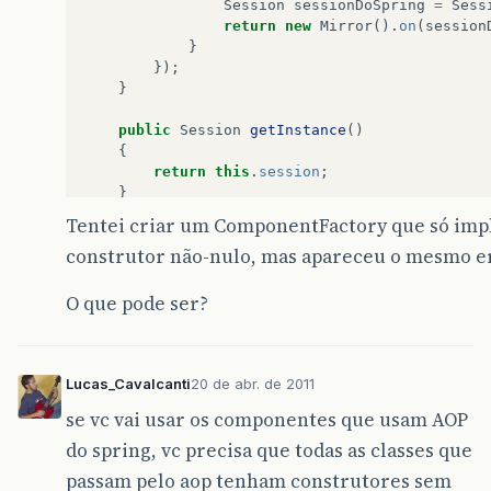
Session
sessionDoSpring
=
Sess
return
new
Mirror
().
on
(
session
}
});
}
public
Session
getInstance
()
{
return
this
.
session
;
}
Tentei criar um ComponentFactory que só impl
@PreDestroy
construtor não-nulo, mas apareceu o mesmo er
public
void
close
()
{
this
.
session
.
close
();
O que pode ser?
}
}
Lucas_Cavalcanti
20 de abr. de 2011
se vc vai usar os componentes que usam AOP
do spring, vc precisa que todas as classes que
passam pelo aop tenham construtores sem