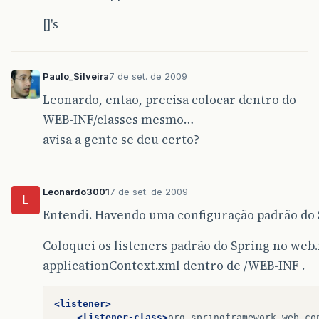
[]'s
Paulo_Silveira
7 de set. de 2009
Leonardo, entao, precisa colocar dentro do
WEB-INF/classes mesmo…
avisa a gente se deu certo?
Leonardo3001
7 de set. de 2009
L
Entendi. Havendo uma configuração padrão do S
Coloquei os listeners padrão do Spring no web
applicationContext.xml dentro de /WEB-INF .
<listener>
<listener-class>
org.springframework.web.co