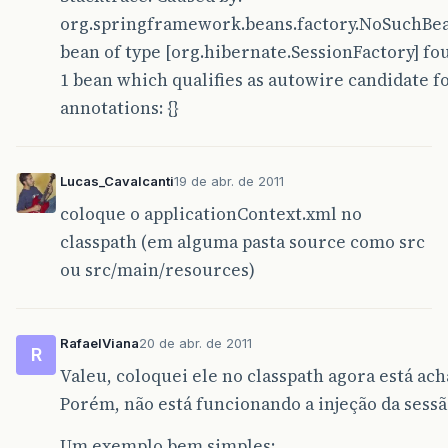
org.springframework.beans.factory.NoSuchBea
bean of type [org.hibernate.SessionFactory] fo
1 bean which qualifies as autowire candidate 
annotations: {}
Lucas_Cavalcanti
19 de abr. de 2011
coloque o applicationContext.xml no
classpath (em alguma pasta source como src
ou src/main/resources)
RafaelViana
20 de abr. de 2011
R
Valeu, coloquei ele no classpath agora está ach
Porém, não está funcionando a injeção da sessã
Um exemplo bem simples: