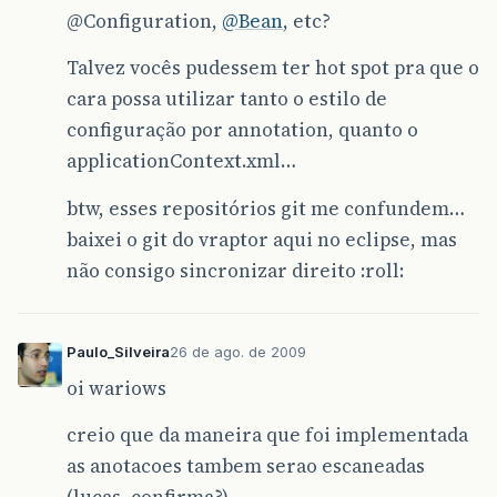
@Configuration
,
@Bean
, etc?
Talvez vocês pudessem ter hot spot pra que o
cara possa utilizar tanto o estilo de
configuração por annotation, quanto o
applicationContext.xml…
btw, esses repositórios git me confundem…
baixei o git do vraptor aqui no eclipse, mas
não consigo sincronizar direito :roll:
Paulo_Silveira
26 de ago. de 2009
oi wariows
creio que da maneira que foi implementada
as anotacoes tambem serao escaneadas
(lucas, confirma?)