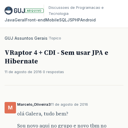
Discussoes de Programacao e
ARQUIVO
Tecnologia
Java
Geral
Front‑end
Mobile
SQL
JS
PHP
Android
GUJ
/
Assuntos Gerais
/
Topico
VRaptor 4 + CDI - Sem usar JPA e
Hibernate
11 de agosto de 2016
0 respostas
Marcelo_Oliveira3
11 de agosto de 2016
M
olá Galera, tudo bem?
Sou novo aqui no grupo e novo tbm no