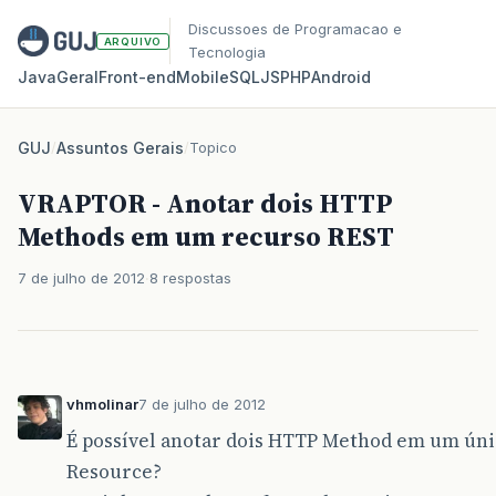
Discussoes de Programacao e
ARQUIVO
Tecnologia
Java
Geral
Front‑end
Mobile
SQL
JS
PHP
Android
GUJ
/
Assuntos Gerais
/
Topico
VRAPTOR - Anotar dois HTTP
Methods em um recurso REST
7 de julho de 2012
8 respostas
vhmolinar
7 de julho de 2012
É possível anotar dois HTTP Method em um ún
Resource?