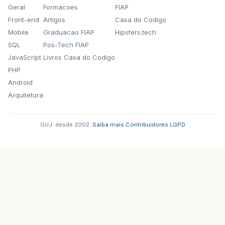
Geral
Formacoes
FIAP
Front-end
Artigos
Casa do Codigo
Mobile
Graduacao FIAP
Hipsters.tech
SQL
Pos-Tech FIAP
JavaScript
Livros Casa do Codigo
PHP
Android
Arquitetura
GUJ: desde 2002.
·
Saiba mais
·
Contribuidores
·
LGPD