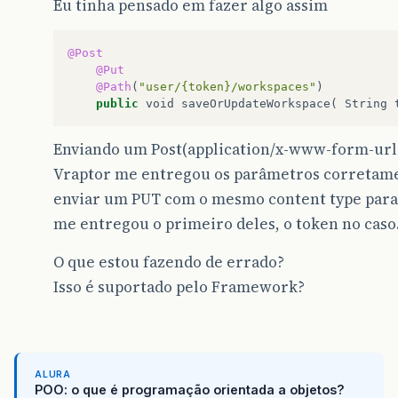
Eu tinha pensado em fazer algo assim
@Post
@Put
@Path
(
"user/{token}/workspaces"
)
public
void
saveOrUpdateWorkspace
(
String
Enviando um Post(application/x-www-form-urle
Vraptor me entregou os parâmetros corretame
enviar um PUT com o mesmo content type para 
me entregou o primeiro deles, o token no caso
O que estou fazendo de errado?
Isso é suportado pelo Framework?
ALURA
POO: o que é programação orientada a objetos?