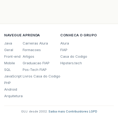
NAVEGUE
APRENDA
CONHECA O GRUPO
Java
Carreiras Alura
Alura
Geral
Formacoes
FIAP
Front-end
Artigos
Casa do Codigo
Mobile
Graduacao FIAP
Hipsters.tech
SQL
Pos-Tech FIAP
JavaScript
Livros Casa do Codigo
PHP
Android
Arquitetura
GUJ: desde 2002.
·
Saiba mais
·
Contribuidores
·
LGPD