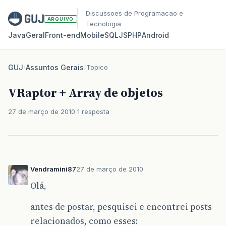
Discussoes de Programacao e
ARQUIVO
Tecnologia
Java
Geral
Front‑end
Mobile
SQL
JS
PHP
Android
GUJ
/
Assuntos Gerais
/
Topico
VRaptor + Array de objetos
27 de março de 2010
1 resposta
Vendramini87
27 de março de 2010
Olá,
antes de postar, pesquisei e encontrei posts
relacionados, como esses: