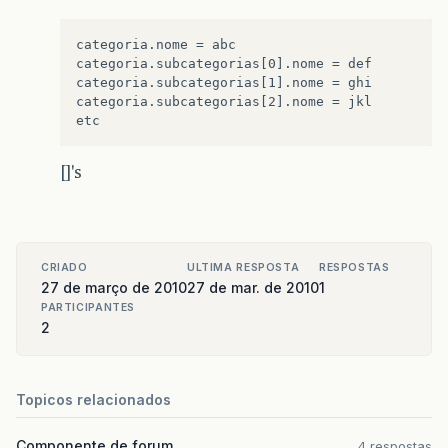
categoria.nome = abc

categoria.subcategorias[0].nome = def

categoria.subcategorias[1].nome = ghi

categoria.subcategorias[2].nome = jkl

[]'s
CRIADO
ULTIMA RESPOSTA
RESPOSTAS
27 de março de 2010
27 de mar. de 2010
1
PARTICIPANTES
2
Topicos relacionados
Componente de forum
4 respostas