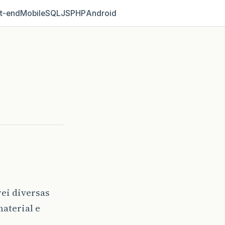
t‑end
Mobile
SQL
JS
PHP
Android
ei diversas
material e