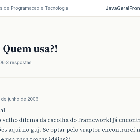
Java
Geral
Fron
s de Programacao e Tecnologia
! Quem usa?!
006
3 respostas
 de junho de 2006
al
 velho dilema da escolha do framework! Já encontr
es aqui no guj. Se optar pelo vraptor encontrarei 
e usa para trocar idéias?!