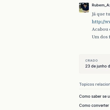
Rubem_A
Já que t
http://
Acabou 
Um dos 
CRIADO
23 de junho 
Topicos relacio
Como saber se 
Como converter i