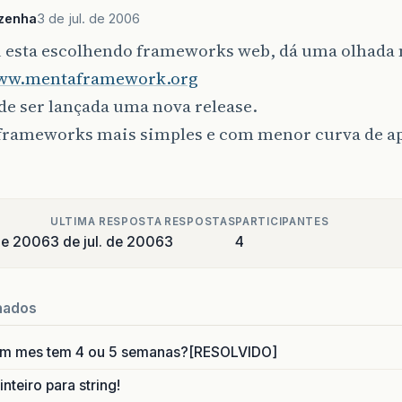
zenha
3 de jul. de 2006
u esta escolhendo frameworks web, dá uma olhada 
www.mentaframework.org
de ser lançada uma nova release.
frameworks mais simples e com menor curva de a
ULTIMA RESPOSTA
RESPOSTAS
PARTICIPANTES
de 2006
3 de jul. de 2006
3
4
nados
um mes tem 4 ou 5 semanas?[RESOLVIDO]
nteiro para string!