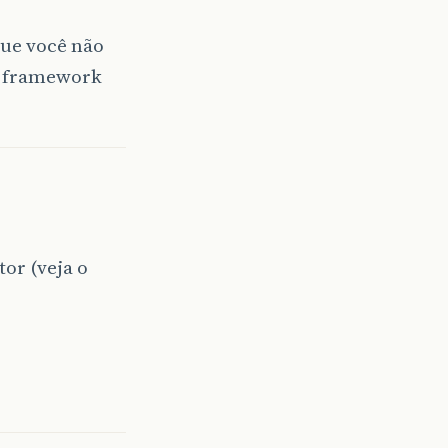
ue você não
 o framework
or (veja o