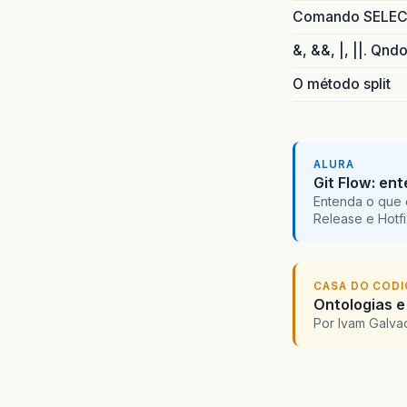
Comando SELECT 
&, &&, |, ||. Qnd
O método split
ALURA
Git Flow: en
Entenda o que 
Release e Hotf
CASA DO COD
Ontologias e
Por Ivam Galva