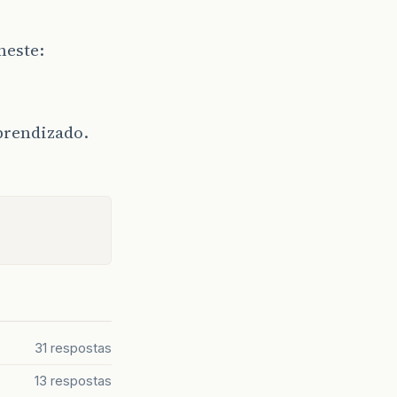
neste:
prendizado.
31 respostas
13 respostas