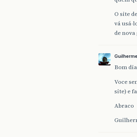
O site de
vá usá-l
de nova 
Guilherme
Bom dia
Voce sem
site) e 
Abraco
Guilhe