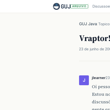
Discussoe
ARQUIVO
GUJ
Java
/
/
Topico
Vraptor
23 de junho de 2
jlearner
23
J
Oi pesso
Estou no
discussõ
gente qu