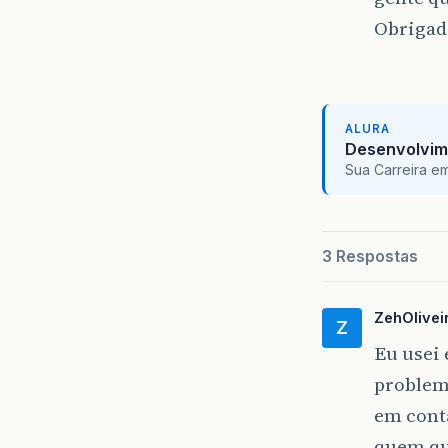
Obrigad
ALURA
Desenvolvim
Sua Carreira e
3 Respostas
ZehOlivei
Z
Eu usei 
problem
em cont
quem qu