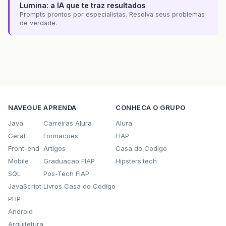
Lumina: a IA que te traz resultados
Prompts prontos por especialistas. Resolva seus problemas
de verdade.
NAVEGUE
APRENDA
CONHECA O GRUPO
Java
Carreiras Alura
Alura
Geral
Formacoes
FIAP
Front-end
Artigos
Casa do Codigo
Mobile
Graduacao FIAP
Hipsters.tech
SQL
Pos-Tech FIAP
JavaScript
Livros Casa do Codigo
PHP
Android
Arquitetura