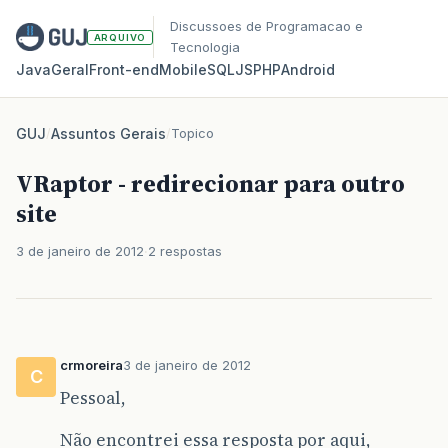
Discussoes de Programacao e
ARQUIVO
Tecnologia
Java
Geral
Front‑end
Mobile
SQL
JS
PHP
Android
GUJ
/
Assuntos Gerais
/
Topico
VRaptor - redirecionar para outro
site
3 de janeiro de 2012
2 respostas
crmoreira
3 de janeiro de 2012
C
Pessoal,
Não encontrei essa resposta por aqui,