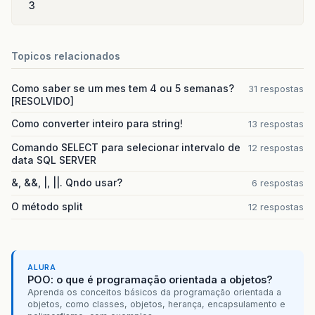
}
// </editor-fold>//GEN-END:initComponents
3
private
void
botaoActionPerformed
(
java
.
awt
try
{
Topicos relacionados
// TODO add your handling code her
u
.
dormir
();
}
catch
(
InterruptedException
ex
)
{
}
Como saber se um mes tem 4 ou 5 semanas?
31 respostas
}
//GEN-LAST:event_botaoActionPerformed
[RESOLVIDO]
Como converter inteiro para string!
13 respostas
/**
    * @param args the command line arguments
Comando SELECT para selecionar intervalo de
12 respostas
    */
data SQL SERVER
public
static
void
main
(
String
args
[]
)
{
java
.
awt
.
EventQueue
.
invokeLater
(
new
Ru
&, &&, |, ||. Qndo usar?
6 respostas
public
void
run
()
{
new
Main
().
setVisible
(
true
);
O método split
12 respostas
}
});
}
ALURA
// Variables declaration - do not modify//
POO: o que é programação orientada a objetos?
private
javax
.
swing
.
JButton
botao
;
Aprenda os conceitos básicos da programação orientada a
private
javax
.
swing
.
JLabel
jLabel2
;
objetos, como classes, objetos, herança, encapsulamento e
private
javax
.
swing
.
JLabel
texto
;