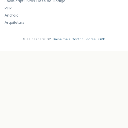
JavaScript
Livros Casa do Codigo
PHP
Android
Arquitetura
GUJ: desde 2002.
·
Saiba mais
·
Contribuidores
·
LGPD