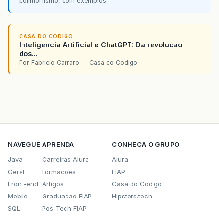
polimorfismo, com exemplos.
private
javax
.
swing
.
JLabel
texto2
;
// End of variables declaration//GEN-END:v
}
CASA DO CODIGO
Inteligencia Artificial e ChatGPT: Da revolucao
dos...
Por Fabricio Carraro — Casa do Codigo
NAVEGUE
APRENDA
CONHECA O GRUPO
Java
Carreiras Alura
Alura
Geral
Formacoes
FIAP
Front-end
Artigos
Casa do Codigo
Mobile
Graduacao FIAP
Hipsters.tech
SQL
Pos-Tech FIAP