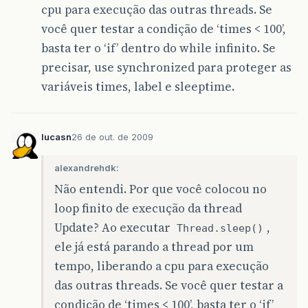
cpu para execução das outras threads. Se
botao
.
setText
(
"wait();"
);
você quer testar a condição de ‘times < 100’,
botao
.
addActionListener
(
new
java
.
awt
.
e
basta ter o ‘if’ dentro do while infinito. Se
public
void
actionPerformed
(
java
.
a
botaoActionPerformed
(
evt
);
precisar, use synchronized para proteger as
}
variáveis times, label e sleeptime.
});
texto2
.
setFont
(
new
java
.
awt
.
Font
(
"Deja
texto2
.
setText
(
"0"
);
lucasn
26 de out. de 2009
jLabel2
.
setText
(
"Simple Threads"
);
alexandrehdk:
javax
.
swing
.
GroupLayout
layout
=
new
j
Não entendi. Por que você colocou no
getContentPane
().
setLayout
(
layout
);
layout
.
setHorizontalGroup
(
loop finito de execução da thread
layout
.
createParallelGroup
(
javax
.
s
Update? Ao executar
,
Thread.sleep()
.
addGroup
(
layout
.
createSequentialG
.
addGroup
(
layout
.
createParalle
ele já está parando a thread por um
.
addGroup
(
layout
.
createSeq
tempo, liberando a cpu para execução
.
addGap
(
33
,
33
,
33
)
.
addComponent
(
texto
)
das outras threads. Se você quer testar a
.
addGap
(
131
,
131
,
131
)
condição de ‘times < 100’, basta ter o ‘if’
.
addComponent
(
texto2
))