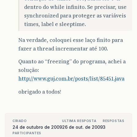
.
addGroup
(
layout
.
createSeq
dentro do while infinito. Se precisar, use
.
addGap
(
78
,
78
,
78
)
synchronized para proteger as variáveis
.
addComponent
(
botao
))
.
addGroup
(
layout
.
createSeq
times, label e sleeptime.
.
addGap
(
56
,
56
,
56
)
.
addComponent
(
jLabel2
)
Na verdade, coloquei esse laço finito para
.
addContainerGap
(
37
,
Short
.
MAX
);
fazer a thread incrementar até 100.
layout
.
setVerticalGroup
(
layout
.
createParallelGroup
(
javax
.
s
Quanto ao “freezing” do programa, achei a
.
addGroup
(
layout
.
createSequentialG
solução:
.
addGap
(
21
,
21
,
21
)
.
addComponent
(
jLabel2
)
http://www.guj.com.br/posts/list/85451.java
.
addGap
(
18
,
18
,
18
)
.
addGroup
(
layout
.
createParalle
obrigado a todos!
.
addComponent
(
texto2
)
.
addComponent
(
texto
))
.
addGap
(
18
,
18
,
18
)
.
addComponent
(
botao
)
.
addContainerGap
(
javax
.
swing
.
G
CRIADO
ULTIMA RESPOSTA
RESPOSTAS
);
24 de outubro de 2009
26 de out. de 2009
3
pack
();
PARTICIPANTES