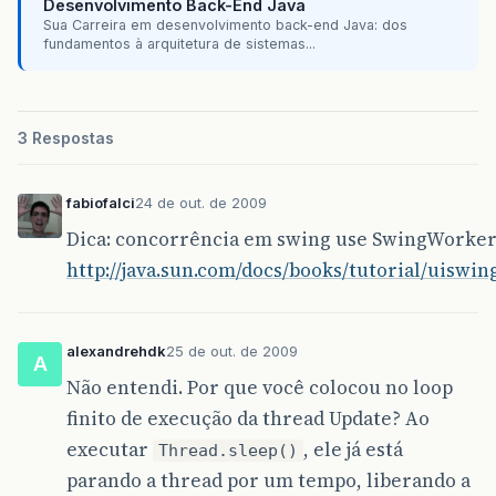
Desenvolvimento Back-End Java
public
Main
()
{
Sua Carreira em desenvolvimento back-end Java: dos
initComponents
();
fundamentos à arquitetura de sistemas...
u
=
new
Update
(
texto
,
1000
);
v
=
new
Update
(
texto2
,
500
);
3 Respostas
u
.
start
();
v
.
start
();
}
fabiofalci
24 de out. de 2009
@SuppressWarnings
(
"unchecked"
)
Dica: concorrência em swing use SwingWorker
// <editor-fold defaultstate="collapsed" d
http://java.sun.com/docs/books/tutorial/uiswi
private
void
initComponents
()
{
texto
=
new
javax
.
swing
.
JLabel
();
botao
=
new
javax
.
swing
.
JButton
();
alexandrehdk
25 de out. de 2009
texto2
=
new
javax
.
swing
.
JLabel
();
A
jLabel2
=
new
javax
.
swing
.
JLabel
();
Não entendi. Por que você colocou no loop
finito de execução da thread Update? Ao
setDefaultCloseOperation
(
javax
.
swing
.
W
executar
, ele já está
Thread.sleep()
texto
.
setFont
(
new
java
.
awt
.
Font
(
"DejaV
parando a thread por um tempo, liberando a
texto
.
setText
(
"0"
);