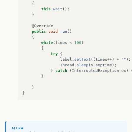
{
this
.
wait
();
}
@Override
public
void
run
()
{
while
(
times
<
100
)
{
try
{
label
.
setText
((
times
++
)
+
""
);
Thread
.
sleep
(
sleeptime
);
}
catch
(
InterruptedException
ex
)
}
}
}
public
class
Main
extends
javax
.
swing
.
JFrame
{
Update
u
,
v
;
ALURA