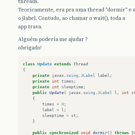
threads.
Teoricamente, era pra uma thread "dormir" e a
o jlabel. Contudo, ao chamar o wait(), toda a
app trava.
Alguém poderia me ajudar ?
obrigado!
class
Update
extends
Thread
{
private
javax
.
swing
.
JLabel
label
;
private
int
times
;
private
int
sleeptime
;
public
Update
(
javax
.
swing
.
JLabel
l
,
int
s
{
times
=
0
;
label
=
l
;
sleeptime
=
st
;
}
public
synchronized
void
dormir
()
throws
I