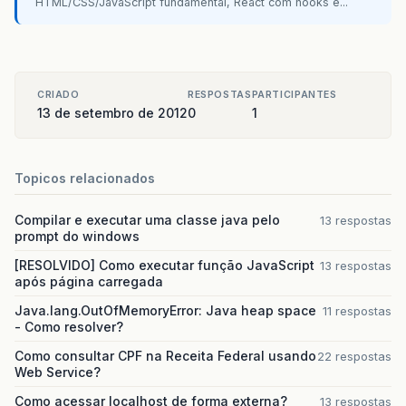
HTML/CSS/JavaScript fundamental, React com hooks e...
CRIADO
RESPOSTAS
PARTICIPANTES
13 de setembro de 2012
0
1
Topicos relacionados
Compilar e executar uma classe java pelo
13 respostas
prompt do windows
[RESOLVIDO] Como executar função JavaScript
13 respostas
após página carregada
Java.lang.OutOfMemoryError: Java heap space
11 respostas
- Como resolver?
Como consultar CPF na Receita Federal usando
22 respostas
Web Service?
Como acessar localhost de forma externa?
13 respostas