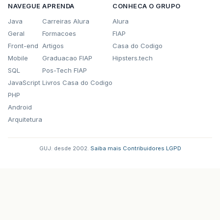
NAVEGUE
APRENDA
CONHECA O GRUPO
Java
Carreiras Alura
Alura
Geral
Formacoes
FIAP
Front-end
Artigos
Casa do Codigo
Mobile
Graduacao FIAP
Hipsters.tech
SQL
Pos-Tech FIAP
JavaScript
Livros Casa do Codigo
PHP
Android
Arquitetura
GUJ: desde 2002.
·
Saiba mais
·
Contribuidores
·
LGPD