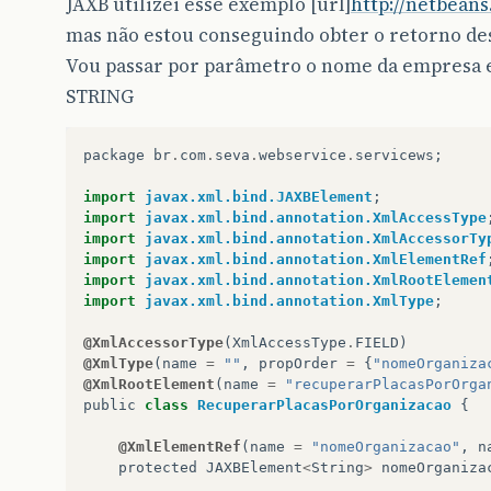
JAXB utilizei esse exemplo [url]
http://netbeans
mas não estou conseguindo obter o retorno dess
Vou passar por parâmetro o nome da empresa 
STRING
package
br
.
com
.
seva
.
webservice
.
servicews
;
import
javax.xml.bind.JAXBElement
;
import
javax.xml.bind.annotation.XmlAccessType
import
javax.xml.bind.annotation.XmlAccessorTy
import
javax.xml.bind.annotation.XmlElementRef
import
javax.xml.bind.annotation.XmlRootElemen
import
javax.xml.bind.annotation.XmlType
;
@XmlAccessorType
(
XmlAccessType
.
FIELD
)
@XmlType
(
name
=
""
,
propOrder
=
{
"nomeOrganiza
@XmlRootElement
(
name
=
"recuperarPlacasPorOrga
public
class
RecuperarPlacasPorOrganizacao
{
@XmlElementRef
(
name
=
"nomeOrganizacao"
,
n
protected
JAXBElement
<
String
>
nomeOrganiza