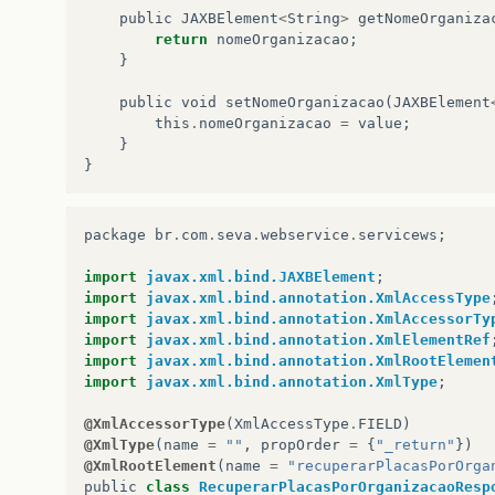
public
JAXBElement
<
String
>
getNomeOrganiza
return
nomeOrganizacao
;
}
public
void
setNomeOrganizacao
(
JAXBElement
this
.
nomeOrganizacao
=
value
;
}
}
package
br
.
com
.
seva
.
webservice
.
servicews
;
import
javax.xml.bind.JAXBElement
;
import
javax.xml.bind.annotation.XmlAccessType
import
javax.xml.bind.annotation.XmlAccessorTy
import
javax.xml.bind.annotation.XmlElementRef
import
javax.xml.bind.annotation.XmlRootElemen
import
javax.xml.bind.annotation.XmlType
;
@XmlAccessorType
(
XmlAccessType
.
FIELD
)
@XmlType
(
name
=
""
,
propOrder
=
{
"_return"
})
@XmlRootElement
(
name
=
"recuperarPlacasPorOrga
public
class
RecuperarPlacasPorOrganizacaoResp