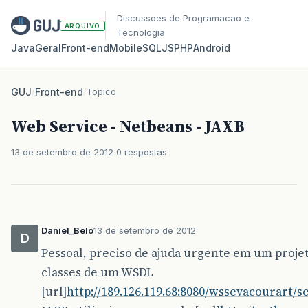
Discussoes de Programacao e
ARQUIVO
Tecnologia
Java
Geral
Front‑end
Mobile
SQL
JS
PHP
Android
GUJ
/
Front-end
/
Topico
Web Service - Netbeans - JAXB
13 de setembro de 2012
0 respostas
Daniel_Belo
13 de setembro de 2012
D
Pessoal, preciso de ajuda urgente em um projet
classes de um WSDL
[url]
http://189.126.119.68:8080/wssevacourart/