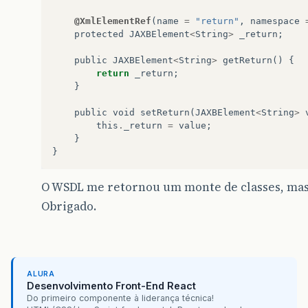
@XmlElementRef
(
name
=
"return"
,
namespace
protected
JAXBElement
<
String
>
_return
;
public
JAXBElement
<
String
>
getReturn
()
{
return
_return
;
}
public
void
setReturn
(
JAXBElement
<
String
>
this
.
_return
=
value
;
}
}
O WSDL me retornou um monte de classes, mas o
Obrigado.
ALURA
Desenvolvimento Front-End React
Do primeiro componente à liderança técnica!