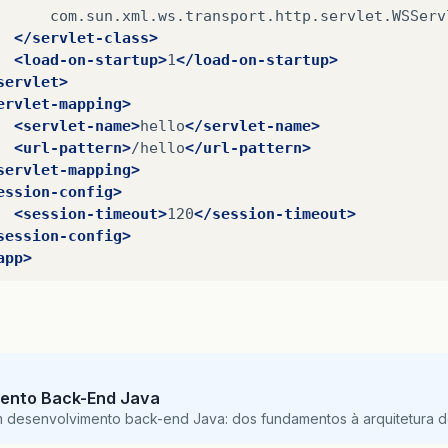
</servlet-class>
<load-on-startup>
1
</load-on-startup>
servlet>
ervlet-mapping>
<servlet-name>
hello
</servlet-name>
<url-pattern>
/hello
</url-pattern>
servlet-mapping>
ession-config>
<session-timeout>
120
</session-timeout>
session-config>
app>
ento Back-End Java
m desenvolvimento back-end Java: dos fundamentos à arquitetura de