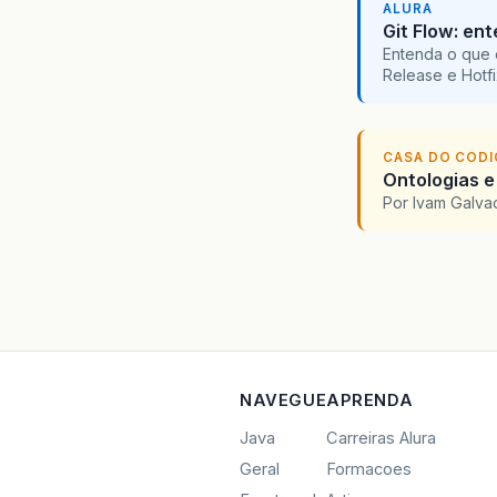
ALURA
Git Flow: en
Entenda o que 
Release e Hotf
CASA DO COD
Ontologias e
Por Ivam Galva
NAVEGUE
APRENDA
Java
Carreiras Alura
Geral
Formacoes