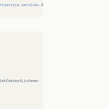
rtservice.services.XportServiceWSImpl"
url-pattern