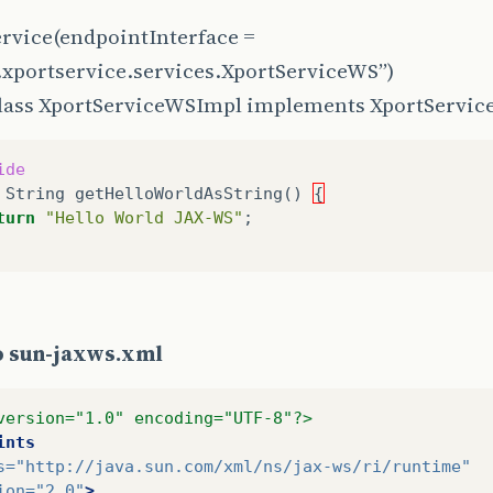
rvice
(endpointInterface =
.xportservice.services.XportServiceWS”)
class XportServiceWSImpl implements XportServic
ide
String
getHelloWorldAsString
()
{
turn
"Hello World JAX-WS"
;
 sun-jaxws.xml
version="1.0" encoding="UTF-8"?>
ints
s=
"http://java.sun.com/xml/ns/jax-ws/ri/runtime"
ion=
"2.0"
>