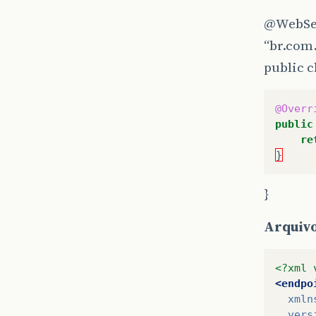
@WebSe
“br.com
public 
@Overr
public
re
}
}
Arquivo
<?xml 
<endpo
xmln
vers