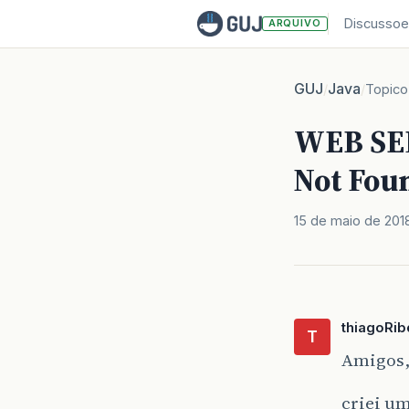
Discussoe
ARQUIVO
GUJ
Java
/
/
Topico
WEB SER
Not Foun
15 de maio de 201
thiagoRib
T
Amigos
criei um