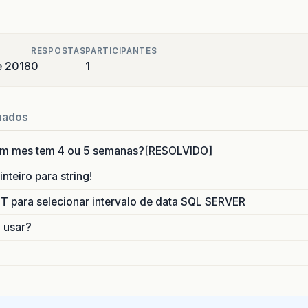
RESPOSTAS
PARTICIPANTES
e 2018
0
1
nados
um mes tem 4 ou 5 semanas?[RESOLVIDO]
nteiro para string!
para selecionar intervalo de data SQL SERVER
o usar?