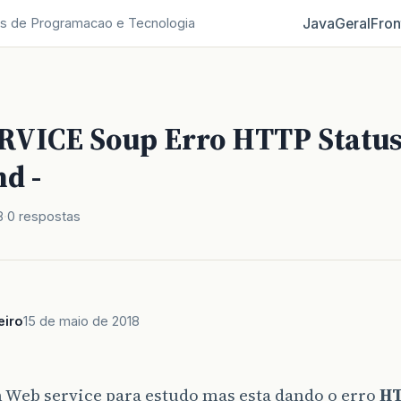
Java
Geral
Fron
s de Programacao e Tecnologia
VICE Soup Erro HTTP Status
d -
8
0 respostas
eiro
15 de maio de 2018
,
 Web service para estudo mas esta dando o erro
HT