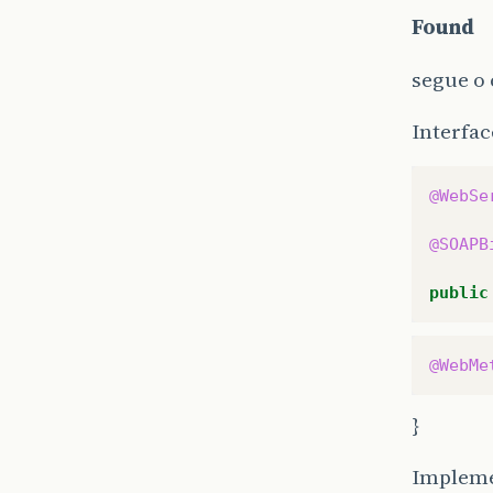
Found
segue o 
Interfac
@WebSe
@SOAPB
public
@WebMe
}
Impleme