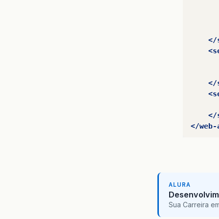
</
<s
</
<s
</
</web-
ALURA
Desenvolvim
Sua Carreira e