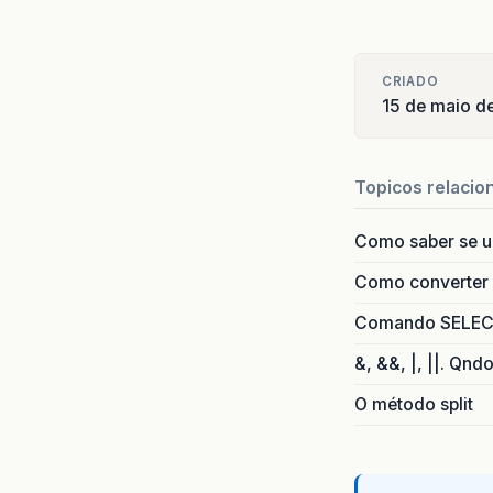
CRIADO
15 de maio d
Topicos relacio
Como saber se 
Como converter i
Comando SELECT 
&, &&, |, ||. Qnd
O método split