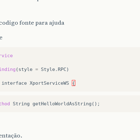
codigo fonte para ajuda
e
rvice
inding
(
style
=
Style
.
RPC
)
interface
XportServiceWS
{
thod
String
getHelloWorldAsString
();
ntação.