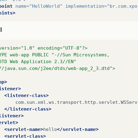
point
name=
"HelloWorld"
implementation=
"br.com.xpo
oints>
l
version="1.0" encoding="UTF-8"?>
YPE web-app PUBLIC "-//Sun Microsystems, 
DTD Web Application 2.3//EN"
//java.sun.com/j2ee/dtds/web-app_2_3.dtd">
pp>
istener>
<listener-class>
</listener-class>
listener>
ervlet>
<servlet-name>
hello
</servlet-name>
<servlet-class>