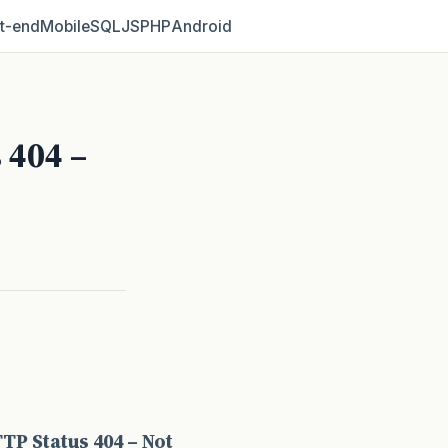
t‑end
Mobile
SQL
JS
PHP
Android
 404 –
TP Status 404 – Not