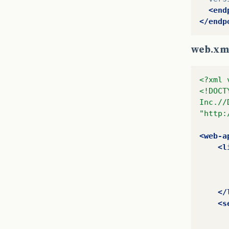
<end
</endp
web.xm
<?xml 
<!DOCT
Inc.//
"http:
<web-a
<l
</
<s