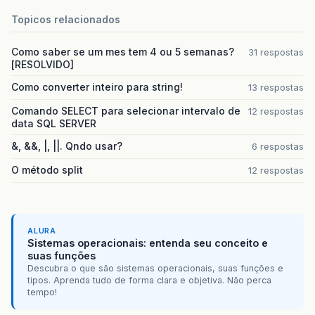
e
.
printStackTrace
();
Topicos relacionados
}
Como saber se um mes tem 4 ou 5 semanas?
31 respostas
return
presentationURLList
;
[RESOLVIDO]
Como converter inteiro para string!
}
13 respostas
Comando SELECT para selecionar intervalo de
12 respostas
}
data SQL SERVER
&, &&, |, ||. Qndo usar?
6 respostas
O método split
12 respostas
ALURA
Sistemas operacionais: entenda seu conceito e
suas funções
Descubra o que são sistemas operacionais, suas funções e
tipos. Aprenda tudo de forma clara e objetiva. Não perca
tempo!