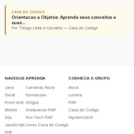
CASA DO CODIGO
Orientacao a Objetos: Aprenda seus conceitos e
suas...
Por Thiago Leite e Carvalho — Casa do Codigo
NAVEGUE
APRENDA
CONHECA O GRUPO
Java
Carreiras Alura
Alura
Geral
Formacoes
Lumina
Front-end
Artigos
FIAP
Mobile
Graduacao FIAP
Casa do Codigo
SQL
Pos-Tech FIAP
Hipsters.tech
JavaScript
Livros Casa do Codigo
PHP