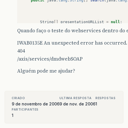
public
java
.
lang
.
String
[]
search
(
java
.
lang
String
[]
presentationURLList
=
null
;
Quando faço o teste do webservices dentro do e
try
{
IWAB0135E An unexpected error has occurred.
ClientDAO
cDAO
=
(
ClientDAO
)
DAOFac
ClientFilter
filter
=
new
ClientFi
404
List
l
=
cDAO
.
searchObjects
(
filter
/axis/services/dmdwebSOAP
Alguém pode me ajudar?
for
(
int
i
=
0
;
i
<
l
.
size
();
i
++
)
Client
c
=
(
Client
)
l
.
get
(
i
);
presentationURLList
[
i
]
=
c
.
get
CRIADO
ULTIMA RESPOSTA
RESPOSTAS
}
9 de novembro de 2006
9 de nov. de 2006
1
PARTICIPANTES
1
}
catch
(
Exception
e
)
{