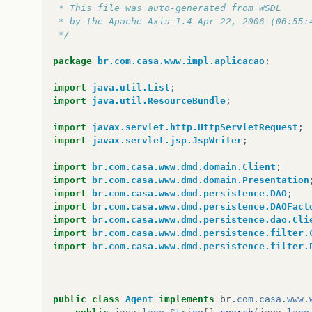
 * This file was auto-generated from WSDL
 * by the Apache Axis 1.4 Apr 22, 2006 (06:55:
 */
package
br.com.casa.www.impl.aplicacao
;
import
java.util.List
;
import
java.util.ResourceBundle
;
import
javax.servlet.http.HttpServletRequest
;
import
javax.servlet.jsp.JspWriter
;
import
br.com.casa.www.dmd.domain.Client
;
import
br.com.casa.www.dmd.domain.Presentation
import
br.com.casa.www.dmd.persistence.DAO
;
import
br.com.casa.www.dmd.persistence.DAOFact
import
br.com.casa.www.dmd.persistence.dao.Cli
import
br.com.casa.www.dmd.persistence.filter.
import
br.com.casa.www.dmd.persistence.filter.
public
class
Agent
implements
br
.
com
.
casa
.
www
.