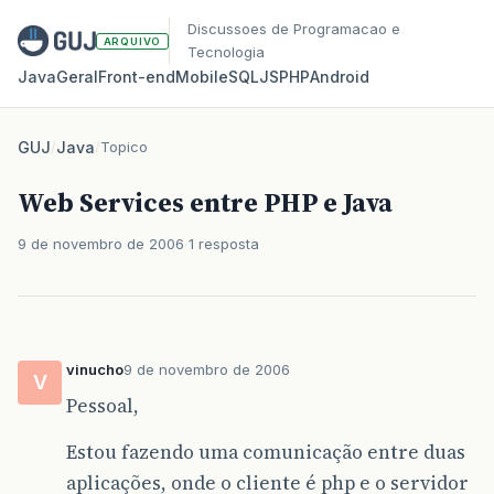
Discussoes de Programacao e
ARQUIVO
Tecnologia
Java
Geral
Front‑end
Mobile
SQL
JS
PHP
Android
GUJ
/
Java
/
Topico
Web Services entre PHP e Java
9 de novembro de 2006
1 resposta
vinucho
9 de novembro de 2006
V
Pessoal,
Estou fazendo uma comunicação entre duas
aplicações, onde o cliente é php e o servidor