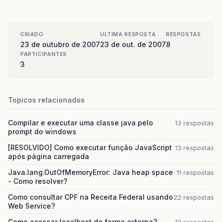
CRIADO
ULTIMA RESPOSTA
RESPOSTAS
23 de outubro de 2007
23 de out. de 2007
8
PARTICIPANTES
3
Topicos relacionados
Compilar e executar uma classe java pelo
13 respostas
prompt do windows
[RESOLVIDO] Como executar função JavaScript
13 respostas
após página carregada
Java.lang.OutOfMemoryError: Java heap space
11 respostas
- Como resolver?
Como consultar CPF na Receita Federal usando
22 respostas
Web Service?
Como acessar localhost de forma externa?