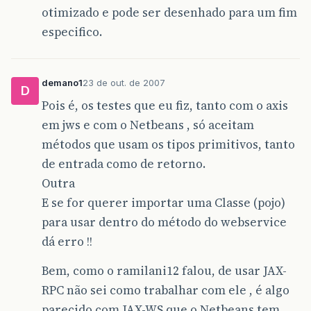
otimizado e pode ser desenhado para um fim
especifico.
demano1
23 de out. de 2007
D
Pois é, os testes que eu fiz, tanto com o axis
em jws e com o Netbeans , só aceitam
métodos que usam os tipos primitivos, tanto
de entrada como de retorno.
Outra
E se for querer importar uma Classe (pojo)
para usar dentro do método do webservice
dá erro !!
Bem, como o ramilani12 falou, de usar JAX-
RPC não sei como trabalhar com ele , é algo
parecido com JAX-WS que o Netbeans tem