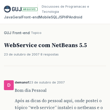
Discussoes de Programacao e
ARQUIVO
Tecnologia
Java
Geral
Front‑end
Mobile
SQL
JS
PHP
Android
GUJ
/
Front-end
/
Topico
WebService com NetBeans 5.5
23 de outubro de 2007
8 respostas
demano1
23 de outubro de 2007
D
Bom dia Pessoal
Após as dicas do pessoal aqui, onde postei o
tópico “web service” instalei o netbeans e o