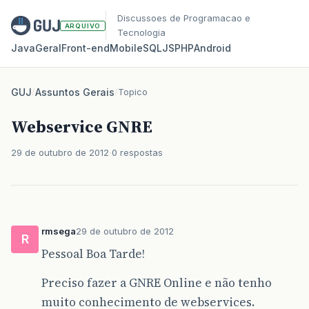
Discussoes de Programacao e
ARQUIVO
Tecnologia
Java
Geral
Front‑end
Mobile
SQL
JS
PHP
Android
GUJ
/
Assuntos Gerais
/
Topico
Webservice GNRE
29 de outubro de 2012
0 respostas
rmsega
29 de outubro de 2012
R
Pessoal Boa Tarde!
Preciso fazer a GNRE Online e não tenho
muito conhecimento de webservices.