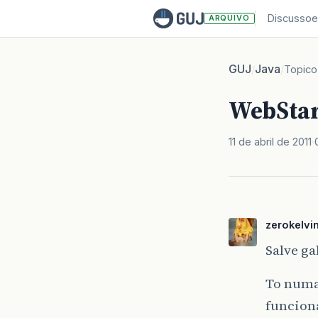
Discussoe
ARQUIVO
GUJ
Java
/
/
Topico
WebStar
11 de abril de 2011
zerokelvi
Salve ga
To numa
funciona