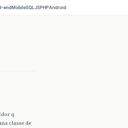
t‑end
Mobile
SQL
JS
PHP
Android
idor q
uma classe de