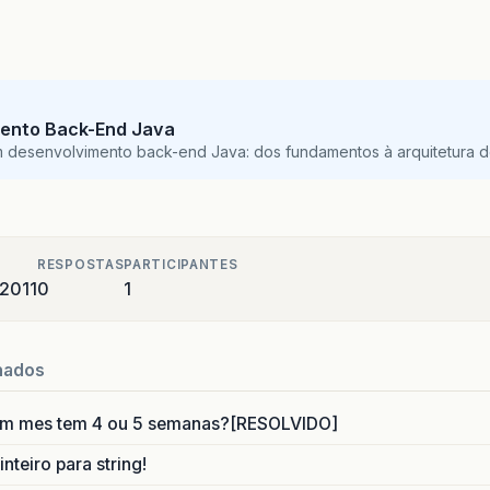
ento Back-End Java
m desenvolvimento back-end Java: dos fundamentos à arquitetura de
RESPOSTAS
PARTICIPANTES
 2011
0
1
nados
um mes tem 4 ou 5 semanas?[RESOLVIDO]
nteiro para string!