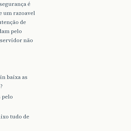
 segurança é
e um razoavel
utenção de
odam pelo
 servidor não
in baixa as
?
s pelo
ixo tudo de