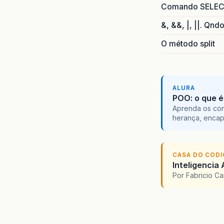
Comando SELECT 
&, &&, |, ||. Qnd
O método split
ALURA
POO: o que é
Aprenda os con
herança, encap
CASA DO COD
Inteligencia 
Por Fabricio C