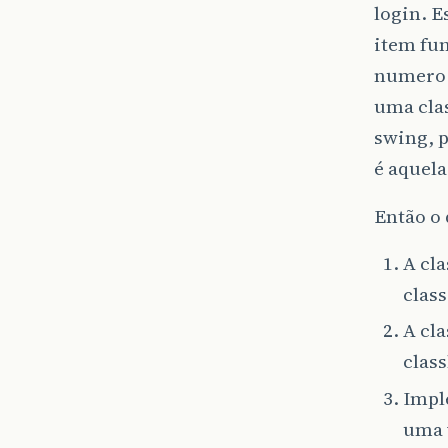
login. E
item fu
numero 
uma clas
swing, p
é aquela
Então o 
A cla
class
A cla
clas
Impl
uma 