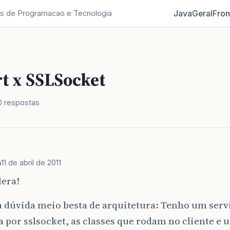
Java
Geral
Fron
s de Programacao e Tecnologia
t x SSLSocket
0 respostas
n
11 de abril de 2011
lera!
 dúvida meio besta de arquitetura: Tenho um serv
 por sslsocket, as classes que rodam no cliente e 