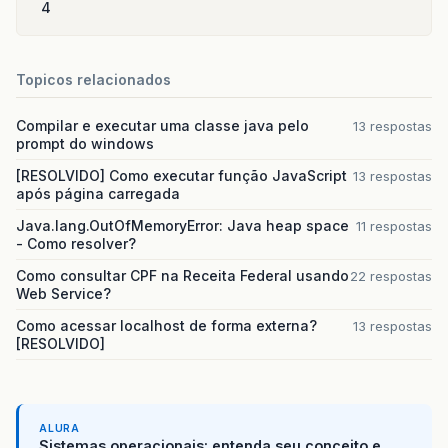
4
Topicos relacionados
Compilar e executar uma classe java pelo
13 respostas
prompt do windows
[RESOLVIDO] Como executar função JavaScript
13 respostas
após página carregada
Java.lang.OutOfMemoryError: Java heap space
11 respostas
- Como resolver?
Como consultar CPF na Receita Federal usando
22 respostas
Web Service?
Como acessar localhost de forma externa?
13 respostas
[RESOLVIDO]
ALURA
Sistemas operacionais: entenda seu conceito e