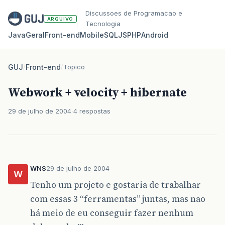
Discussoes de Programacao e
ARQUIVO
Tecnologia
Java
Geral
Front‑end
Mobile
SQL
JS
PHP
Android
GUJ
/
Front-end
/
Topico
Webwork + velocity + hibernate
29 de julho de 2004
4 respostas
WNS
29 de julho de 2004
W
Tenho um projeto e gostaria de trabalhar
com essas 3 “ferramentas” juntas, mas nao
há meio de eu conseguir fazer nenhum