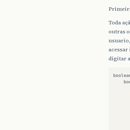
Primeir
Toda açã
outras o
usuario,
acessar 
digitar 
boolea
bo