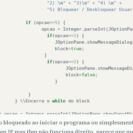
"2) 
\n
"
+
"3)
\n
"
+
"4) 
\n
"
+
"5) Bloquear / Desbloquear Usuar
if
(
opcao
==
5
)
{
opcao
=
Integer
.
parseInt
(
JOptionPa
if
(
opcao
==
1
)
{
JOptionPane
.
showMessageDialog
block
=
true
;
}
if
(
opcao
==
2
)
{
JOptionPane
.
showMessageDi
block
=
false
;
}
}
}
\\
Encerra
o
while
do
block
t
opcao
=
Integer
.
parseInt
(
JOptionPane
.
showInputDi
) 
\n
"
+
"3) 
\n
"
+
"4)
\n
"
+
co bloqueado ao iniciar o programa ou simplesment
) Bloquear / Desbloquear Usuario
\n
"
+
"6) s
\n
"
+
"
om IF mas tbm não funciona direito, parece que me