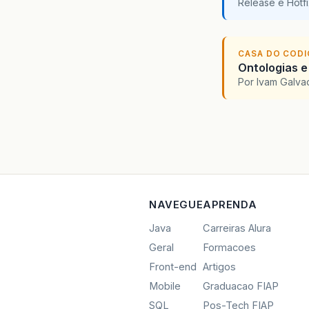
Release e Hotf
CASA DO COD
Ontologias e
Por Ivam Galva
NAVEGUE
APRENDA
Java
Carreiras Alura
Geral
Formacoes
Front-end
Artigos
Mobile
Graduacao FIAP
SQL
Pos-Tech FIAP