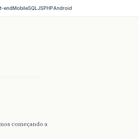
t‑end
Mobile
SQL
JS
PHP
Android
vamos começando a