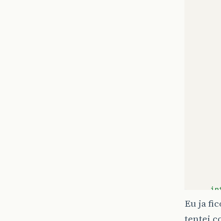
in
"2
Eu ja fi
"5
tentei c