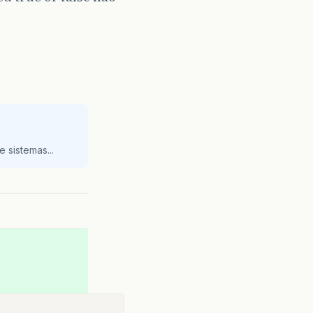
ialog
(
null
,
"Informacao"
));
 sistemas...
og
(
null
,
"1) Bloquear "
bloqueado"
);