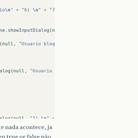
io
\n
"
+
"6) 
\n
"
+
"7) SAIR"
));
ne
.
showInputDialog
(
null
,
"1) Bloquear Usuario
\n
"
+
(
null
,
"Usuario bloqueado"
);
alog
(
null
,
"Usuario desbloqueado"
);
alog
(
null
,
"1) 
\n
"
+
e nada acontece, ja
7) SAIR"
));
u true or false não