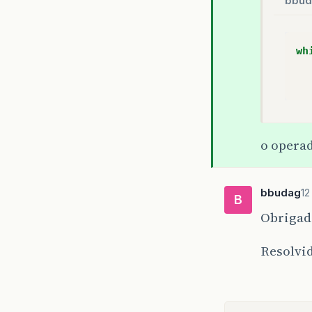
bbud
wh
o opera
bbudag
12
B
Obrigad
Resolvi