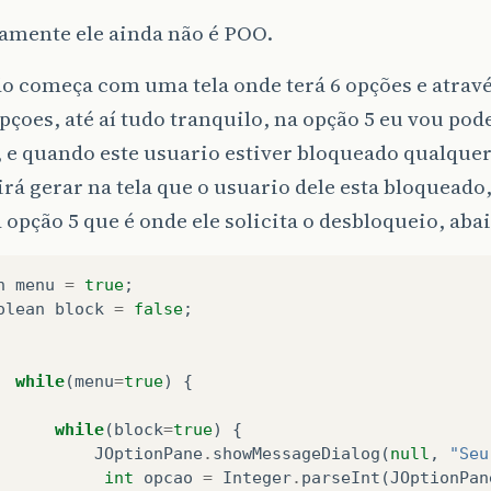
amente ele ainda não é POO.
o começa com uma tela onde terá 6 opções e atrav
pçoes, até aí tudo tranquilo, na opção 5 eu vou pod
 e quando este usuario estiver bloqueado qualquer
irá gerar na tela que o usuario dele esta bloqueado,
a opção 5 que é onde ele solicita o desbloqueio, ab
n
menu
=
true
;
olean
block
=
false
;
while
(
menu
=
true
)
{
while
(
block
=
true
)
{
JOptionPane
.
showMessageDialog
(
null
,
"Seu
int
opcao
=
Integer
.
parseInt
(
JOptionPan