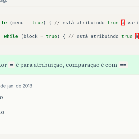
ag:
if
(
opcao
==
7
)
{
break
;
}
ile
(
menu
=
true
)
{
//
está
atribuindo
true
à
vari
}
/*
fecha
while
*/
while
(
block
=
true
)
{
//
está
atribuindo
true
à
dor
é para atribuição, comparação é com
=
==
 de jan. de 2018
o
do