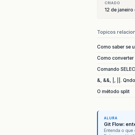
CRIADO
12 de janeiro
Topicos relacio
Como saber se 
Como converter i
Comando SELECT 
&, &&, |, ||. Qnd
O método split
ALURA
Git Flow: en
Entenda o que 