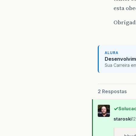
if
esta ob
Obrigad
}
JO
ALURA
Desenvolvim
Sua Carreira e
2 Respostas
Solucao
staroski
12