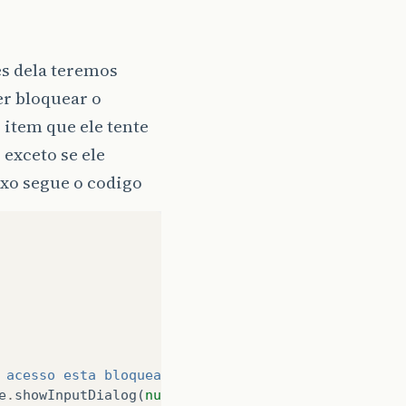
és dela teremos
er bloquear o
 item que ele tente
 exceto se ele
aixo segue o codigo
 acesso esta bloqueado"
);
e
.
showInputDialog
(
null
,
"1) 
\n
"
+