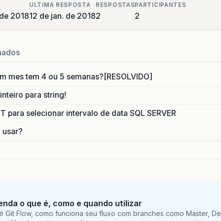
ULTIMA RESPOSTA
RESPOSTAS
PARTICIPANTES
 de 2018
12 de jan. de 2018
2
2
nados
um mes tem 4 ou 5 semanas?[RESOLVIDO]
nteiro para string!
para selecionar intervalo de data SQL SERVER
o usar?
tenda o que é, como e quando utilizar
é Git Flow, como funciona seu fluxo com branches como Master, De