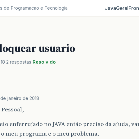
Java
Geral
Fron
s de Programacao e Tecnologia
loquear usuario
018
2 respostas
Resolvido
 de janeiro de 2018
 Pessoal,
eio enferrujado no JAVA então preciso da ajuda, 
r o meu programa e o meu problema.