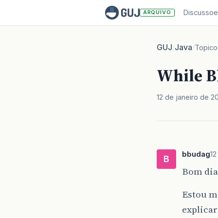
Discussoe
ARQUIVO
GUJ
Java
/
/
Topico
While B
12 de janeiro de 2
bbudag
12
B
Bom dia
Estou m
explica