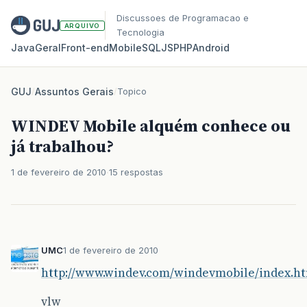
Discussoes de Programacao e
ARQUIVO
Tecnologia
Java
Geral
Front‑end
Mobile
SQL
JS
PHP
Android
GUJ
/
Assuntos Gerais
/
Topico
WINDEV Mobile alquém conhece ou
já trabalhou?
1 de fevereiro de 2010
15 respostas
UMC
1 de fevereiro de 2010
http://www.windev.com/windevmobile/index.h
vlw