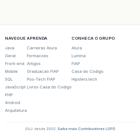
NAVEGUE
APRENDA
CONHECA O GRUPO
Java
Carreiras Alura
Alura
Geral
Formacoes
Lumina
Front-end
Artigos
FIAP
Mobile
Graduacao FIAP
Casa do Codigo
SQL
Pos-Tech FIAP
Hipsters.tech
JavaScript
Livros Casa do Codigo
PHP
Android
Arquitetura
GUJ: desde 2002.
·
Saiba mais
·
Contribuidores
·
LGPD