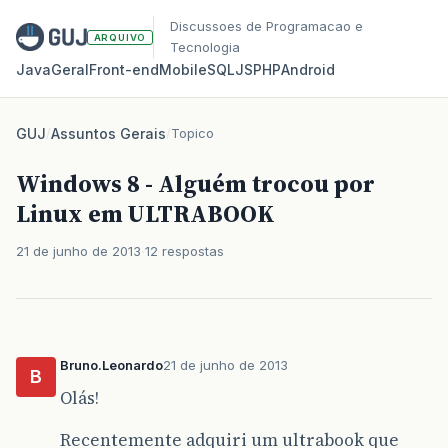
Discussoes de Programacao e
ARQUIVO
Tecnologia
Java
Geral
Front‑end
Mobile
SQL
JS
PHP
Android
GUJ
/
Assuntos Gerais
/
Topico
Windows 8 - Alguém trocou por
Linux em ULTRABOOK
21 de junho de 2013
12 respostas
Bruno.Leonardo
21 de junho de 2013
B
Olás!
Recentemente adquiri um ultrabook que