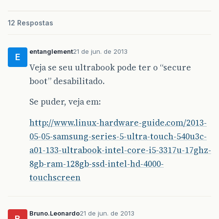
12 Respostas
entanglement
21 de jun. de 2013
E
Veja se seu ultrabook pode ter o “secure
boot” desabilitado.
Se puder, veja em:
http://www.linux-hardware-guide.com/2013-
05-05-samsung-series-5-ultra-touch-540u3c-
a01-133-ultrabook-intel-core-i5-3317u-17ghz-
8gb-ram-128gb-ssd-intel-hd-4000-
touchscreen
Bruno.Leonardo
21 de jun. de 2013
B