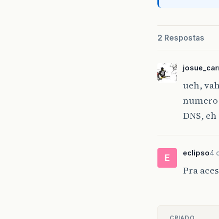
2 Respostas
josue_car
ueh, va
numero 
DNS, eh 
eclipso
4 
E
Pra aces
CRIADO