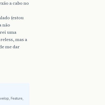
exão a cabo no
alado (estou
a não
urei uma
reless, mas a
de me dar
velop, Feature,