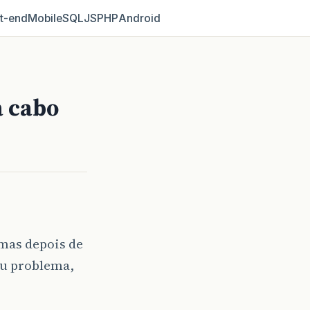
t‑end
Mobile
SQL
JS
PHP
Android
a cabo
mas depois de
eu problema,