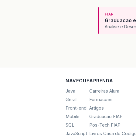
FIAP
Graduacao e
Analise e Dese
NAVEGUE
APRENDA
Java
Carreiras Alura
Geral
Formacoes
Front-end
Artigos
Mobile
Graduacao FIAP
SQL
Pos-Tech FIAP
JavaScript
Livros Casa do Codig