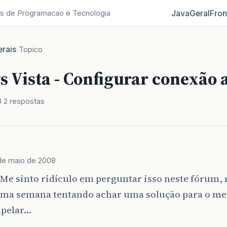
Java
Geral
Fron
s de Programacao e Tecnologia
rais
/
Topico
 Vista - Configurar conexão 
8
2 respostas
de maio de 2008
Me sinto ridículo em perguntar isso neste fórum, 
uma semana tentando achar uma solução para o m
apelar…