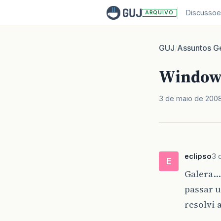
Discussoe
ARQUIVO
GUJ
Assuntos Ge
/
Windows
3 de maio de 200
eclipso
3 
E
Galera…
passar 
resolvi 