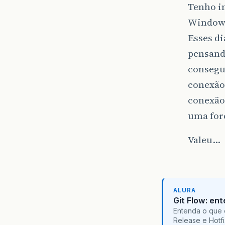
Tenho in
Windows
Esses di
pensand
consegu
conexão
conexão
uma for
Valeu…
ALURA
Git Flow: en
Entenda o que 
Release e Hotf