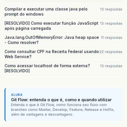
Compilar e executar uma classe java pelo
13 respostas
prompt do windows
[RESOLVIDO] Como executar função JavaScript
13 respostas
após página carregada
Java.lang.OutOfMemoryError: Java heap space
11 respostas
- Como resolver?
Como consultar CPF na Receita Federal usando
22 respostas
Web Service?
Como acessar localhost de forma externa?
13 respostas
[RESOLVIDO]
ALURA
Git Flow: entenda o que é, como e quando utilizar
Entenda o que é Git Flow, como funciona seu fluxo com
branches como Master, Develop, Feature, Release e Hotfix,
além de vantagens e desvantagens.