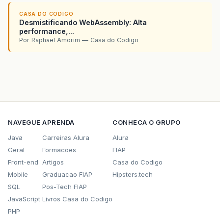
CASA DO CODIGO
Desmistificando WebAssembly: Alta
performance,...
Por Raphael Amorim — Casa do Codigo
NAVEGUE
APRENDA
CONHECA O GRUPO
Java
Carreiras Alura
Alura
Geral
Formacoes
FIAP
Front-end
Artigos
Casa do Codigo
Mobile
Graduacao FIAP
Hipsters.tech
SQL
Pos-Tech FIAP
JavaScript
Livros Casa do Codigo
PHP