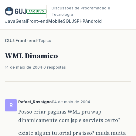
Discussoes de Programacao e
ARQUIVO
Tecnologia
Java
Geral
Front‑end
Mobile
SQL
JS
PHP
Android
GUJ
/
Front-end
/
Topico
WML Dinamico
14 de maio de 2004
0 respostas
Rafael_Rossignol
14 de maio de 2004
R
Posso criar paginas WML pra wap
dinamicamente com jsp e servlets certo?
existe algum tutorial pra isso? muda muita