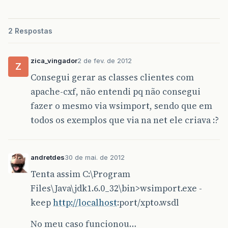
2 Respostas
zica_vingador
2 de fev. de 2012
Z
Consegui gerar as classes clientes com
apache-cxf, não entendi pq não consegui
fazer o mesmo via wsimport, sendo que em
todos os exemplos que via na net ele criava :?
andretdes
30 de mai. de 2012
Tenta assim C:\Program
Files\Java\jdk1.6.0_32\bin>wsimport.exe -
keep
http://localhost
:port/xpto.wsdl
No meu caso funcionou…