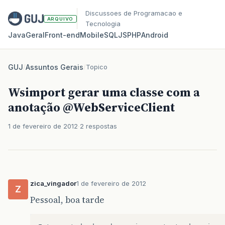
Discussoes de Programacao e
ARQUIVO
Tecnologia
Java
Geral
Front‑end
Mobile
SQL
JS
PHP
Android
GUJ
/
Assuntos Gerais
/
Topico
Wsimport gerar uma classe com a
anotação @WebServiceClient
1 de fevereiro de 2012
2 respostas
zica_vingador
1 de fevereiro de 2012
Z
Pessoal, boa tarde