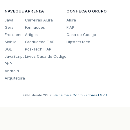
NAVEGUE
APRENDA
CONHECA O GRUPO
Java
Carreiras Alura
Alura
Geral
Formacoes
FIAP
Front-end
Artigos
Casa do Codigo
Mobile
Graduacao FIAP
Hipsters.tech
SQL
Pos-Tech FIAP
JavaScript
Livros Casa do Codigo
PHP
Android
Arquitetura
GUJ: desde 2002.
·
Saiba mais
·
Contribuidores
·
LGPD