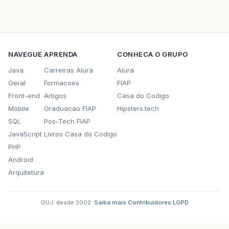
NAVEGUE
APRENDA
CONHECA O GRUPO
Java
Carreiras Alura
Alura
Geral
Formacoes
FIAP
Front-end
Artigos
Casa do Codigo
Mobile
Graduacao FIAP
Hipsters.tech
SQL
Pos-Tech FIAP
JavaScript
Livros Casa do Codigo
PHP
Android
Arquitetura
GUJ: desde 2002.
·
Saiba mais
·
Contribuidores
·
LGPD