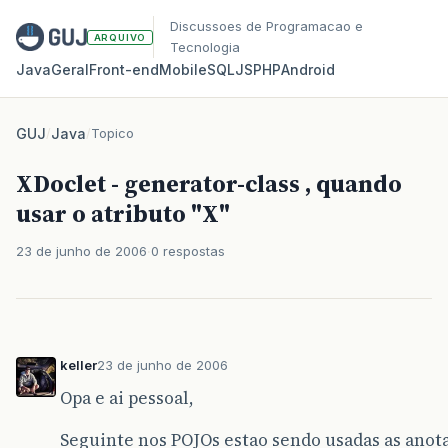
Discussoes de Programacao e
ARQUIVO
Tecnologia
Java
Geral
Front‑end
Mobile
SQL
JS
PHP
Android
GUJ
/
Java
/
Topico
XDoclet - generator-class , quando
usar o atributo "X"
23 de junho de 2006
0 respostas
keller
23 de junho de 2006
Opa e ai pessoal,
Seguinte nos POJOs estao sendo usadas as anot