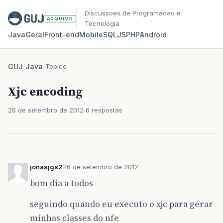
Discussoes de Programacao e
ARQUIVO
Tecnologia
Java
Geral
Front‑end
Mobile
SQL
JS
PHP
Android
GUJ
/
Java
/
Topico
Xjc encoding
26 de setembro de 2012
6 respostas
jonasjgs2
26 de setembro de 2012
bom dia a todos
seguindo quando eu executo o xjc para gerar
minhas classes do nfe