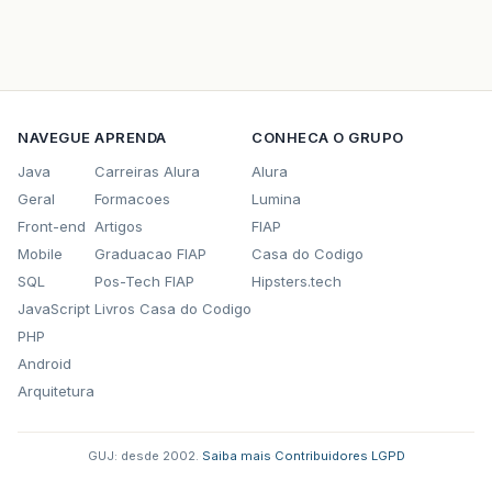
NAVEGUE
APRENDA
CONHECA O GRUPO
Java
Carreiras Alura
Alura
Geral
Formacoes
Lumina
Front-end
Artigos
FIAP
Mobile
Graduacao FIAP
Casa do Codigo
SQL
Pos-Tech FIAP
Hipsters.tech
JavaScript
Livros Casa do Codigo
PHP
Android
Arquitetura
GUJ: desde 2002.
·
Saiba mais
·
Contribuidores
·
LGPD