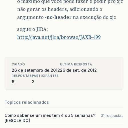
o máximo que você pode fazer é pedir pro xjc
não gerar os headers, adicionando o
argumento
-no-header
na execução do xjc
segue o JIRA:
http://java.net/jira/browse/JAXB-499
CRIADO
ULTIMA RESPOSTA
26 de setembro de 2012
26 de set. de 2012
RESPOSTAS
PARTICIPANTES
6
3
Topicos relacionados
Como saber se um mes tem 4 ou 5 semanas?
31 respostas
[RESOLVIDO]