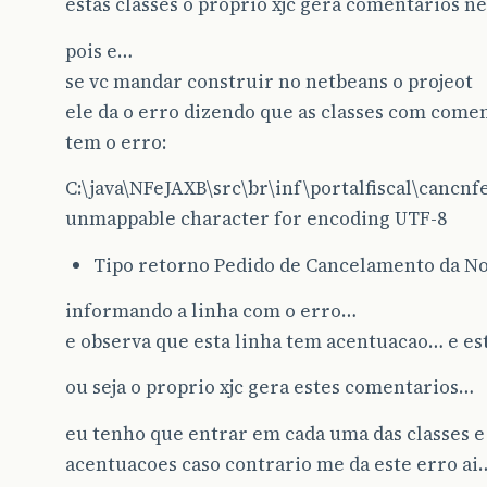
estas classes o proprio xjc gera comentarios ne
pois e…
se vc mandar construir no netbeans o projeot
ele da o erro dizendo que as classes com come
tem o erro:
C:\java\NFeJAXB\src\br\inf\portalfiscal\cancnf
unmappable character for encoding UTF-8
Tipo retorno Pedido de Cancelamento da Not
informando a linha com o erro…
e observa que esta linha tem acentuacao… e est
ou seja o proprio xjc gera estes comentarios…
eu tenho que entrar em cada uma das classes e 
acentuacoes caso contrario me da este erro ai