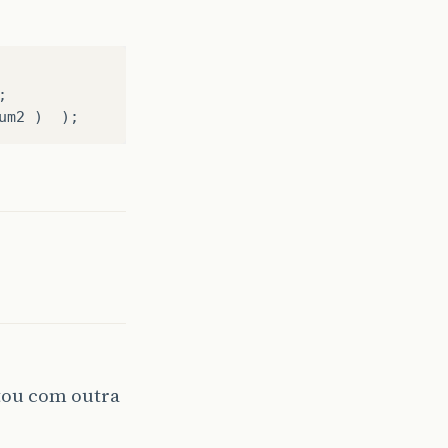
;
um2
)
);
tou com outra