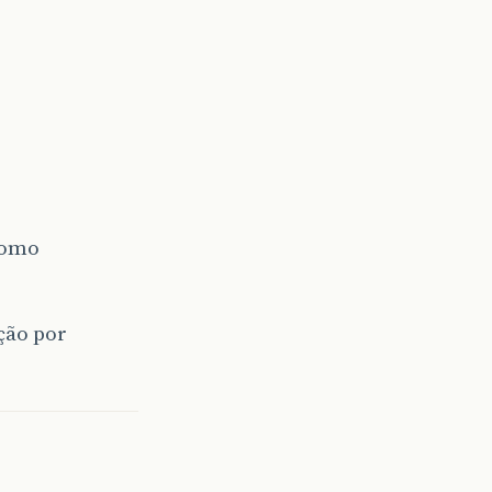
como
ção por