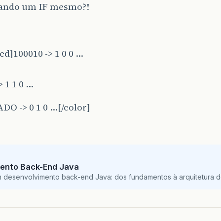
sando um IF mesmo?!
ed]100010 -> 1 0 0 …
> 1 1 0 …
O -> 0 1 0 …[/color]
ento Back-End Java
m desenvolvimento back-end Java: dos fundamentos à arquitetura de