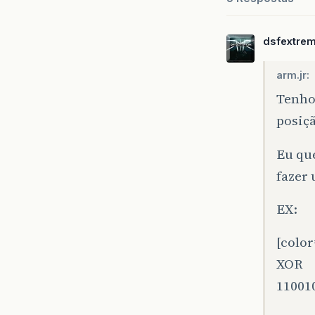
dsfextre
arm.jr:
Tenho 
posiçã
Eu que
fazer
EX:
[color
XOR
110010