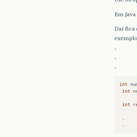
Em Java 
Dai fic
exemplo
.
.
.
int
nu
int
n
int
r
.
.