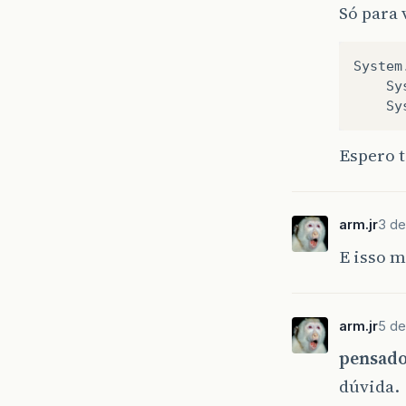
Só para 
System
Sy
Sy
Espero t
arm.jr
3 de
E isso 
arm.jr
5 de
pensad
dúvida.