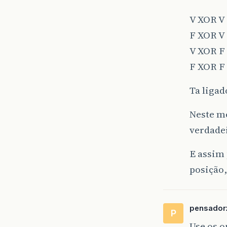
V XOR V 
F XOR V 
V XOR F 
F XOR F 
Ta ligad
Neste me
verdade
E assim 
posição,
pensador
P
Use os o