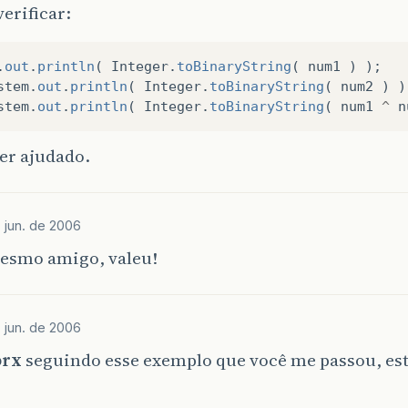
verificar:
.
out
.
println
(
Integer
.
toBinaryString
(
num1
)
);
stem
.
out
.
println
(
Integer
.
toBinaryString
(
num2
)
)
stem
.
out
.
println
(
Integer
.
toBinaryString
(
num1
^
n
er ajudado.
 jun. de 2006
mesmo amigo, valeu!
 jun. de 2006
orx
seguindo esse exemplo que você me passou, es