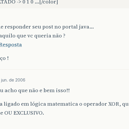
TADO -> 0 1 0 …[/color]
e responder seu post no portal java…
aquilo que vc queria não ?
Resposta
ço !
 jun. de 2006
u acho que não e bem isso!!
a ligado em lógica matematica o operador XOR, qu
e OU EXCLUSIVO.