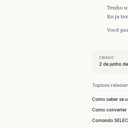
Tenho um
Eu ja te
Você po
CRIADO
2 de junho d
Topicos relacio
Como saber se 
Como converter i
Comando SELECT 