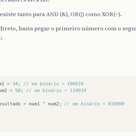
existe tanto para AND (&), OR(|) como XOR(^).
a direto, basta pegar o primeiro número com o seg
:
m1
=
34
;
// em binário = 100010
um2
=
50
;
// em binário = 110010
esultado
=
num1
^
num2
;
// em binário = 010000