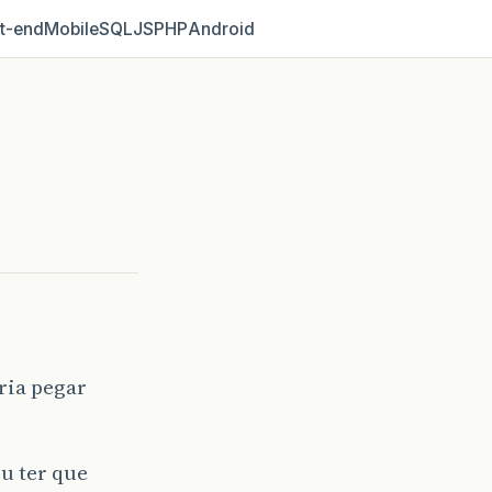
t‑end
Mobile
SQL
JS
PHP
Android
ria pegar
u ter que