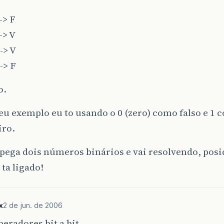
-> F
-> V
-> V
-> F
o.
u exemplo eu to usando o 0 (zero) como falso e 1 
iro.
pega dois números binários e vai resolvendo, posi
 ta ligado!
x
2 de jun. de 2006
peradores bit a bit.