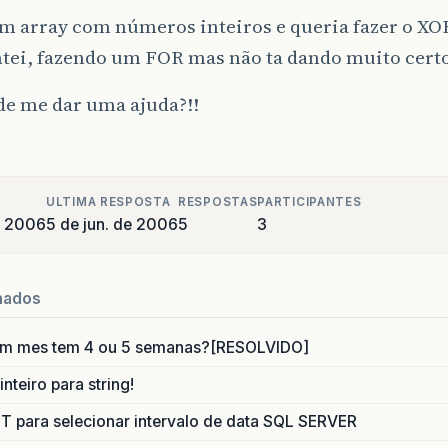
 array com números inteiros e queria fazer o XOR
ntei, fazendo um FOR mas não ta dando muito cert
de me dar uma ajuda?!!
ULTIMA RESPOSTA
RESPOSTAS
PARTICIPANTES
e 2006
5 de jun. de 2006
5
3
nados
um mes tem 4 ou 5 semanas?[RESOLVIDO]
nteiro para string!
para selecionar intervalo de data SQL SERVER