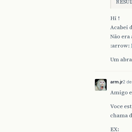
RESUL
Hi !
Acabei d
Não era 
:arrow:
Um abra
arm.jr
2 de
Amigo e
Voce est
chama d
EX: