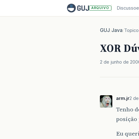
Discussoe
ARQUIVO
GUJ
Java
/
/
Topico
XOR Dúv
2 de junho de 200
arm.jr
2 de
Tenho do
posição 
Eu queri