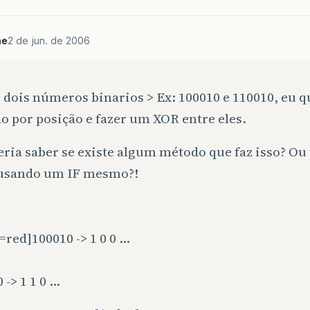
me
2 de jun. de 2006
dois números binarios > Ex: 100010 e 110010, eu q
o por posição e fazer um XOR entre eles.
ria saber se existe algum método que faz isso? Ou
 usando um IF mesmo?!
=red]100010 -> 1 0 0 …
 -> 1 1 0 …