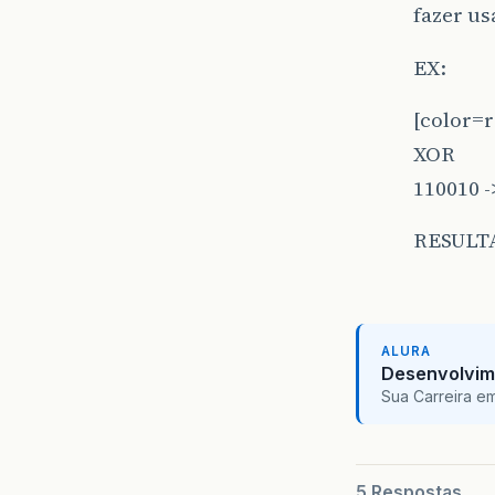
fazer u
EX:
[color=r
XOR
110010 -
RESULTAD
ALURA
Desenvolvim
Sua Carreira e
5 Respostas