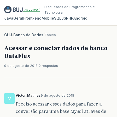
Discussoes de Programacao e
ARQUIVO
Tecnologia
Java
Geral
Front‑end
Mobile
SQL
JS
PHP
Android
GUJ
/
Banco de Dados
/
Topico
Acessar e conectar dados de banco
DataFlex
9 de agosto de 2018
2 respostas
Victor_Mathias
9 de agosto de 2018
V
Preciso acessar esses dados para fazer a
conversão para uma base MySql através de