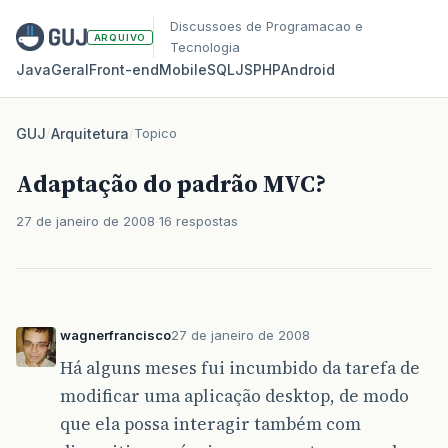
Discussoes de Programacao e
ARQUIVO
Tecnologia
Java
Geral
Front‑end
Mobile
SQL
JS
PHP
Android
GUJ
/
Arquitetura
/
Topico
Adaptação do padrão MVC?
27 de janeiro de 2008
16 respostas
wagnerfrancisco
27 de janeiro de 2008
Há alguns meses fui incumbido da tarefa de
modificar uma aplicação desktop, de modo
que ela possa interagir também com