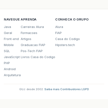
NAVEGUE
APRENDA
CONHECA O GRUPO
Java
Carreiras Alura
Alura
Geral
Formacoes
FIAP
Front-end
Artigos
Casa do Codigo
Mobile
Graduacao FIAP
Hipsters.tech
SQL
Pos-Tech FIAP
JavaScript
Livros Casa do Codigo
PHP
Android
Arquitetura
GUJ: desde 2002.
·
Saiba mais
·
Contribuidores
·
LGPD