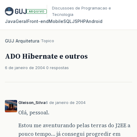
Discussoes de Programacao e
ARQUIVO
Tecnologia
Java
Geral
Front‑end
Mobile
SQL
JS
PHP
Android
GUJ
/
Arquitetura
/
Topico
ADO Hibernate e outros
6 de janeiro de 2004
0 respostas
Gleison_Silva
6 de janeiro de 2004
Olá, pessoal.
Estou me aventurando pelas terras do J2EE a
pouco tempo… já consegui progredir em