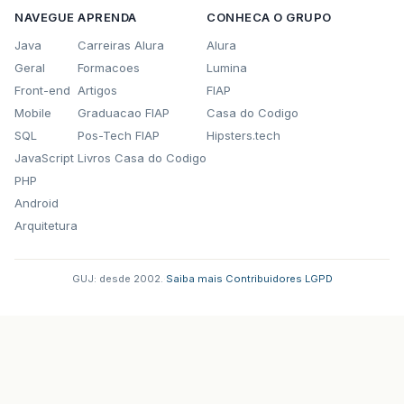
NAVEGUE
APRENDA
CONHECA O GRUPO
Java
Carreiras Alura
Alura
Geral
Formacoes
Lumina
Front-end
Artigos
FIAP
Mobile
Graduacao FIAP
Casa do Codigo
SQL
Pos-Tech FIAP
Hipsters.tech
JavaScript
Livros Casa do Codigo
PHP
Android
Arquitetura
GUJ: desde 2002.
·
Saiba mais
·
Contribuidores
·
LGPD