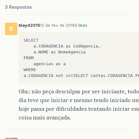
3 Respostas
blayd2015
12 de fev. de 2018
2 likes
B
SELECT 

	a.CODAGENCIA as CodAgencia,

    a.NOME as NomeAgencia

FROM

	agencias as a

WHERE

Obs.: não peça desculpas por ser iniciante, t
dia teve que iniciar e mesmo tendo iniciado um
hoje passa por dificuldades tentando iniciar e
coisa mais avançada.