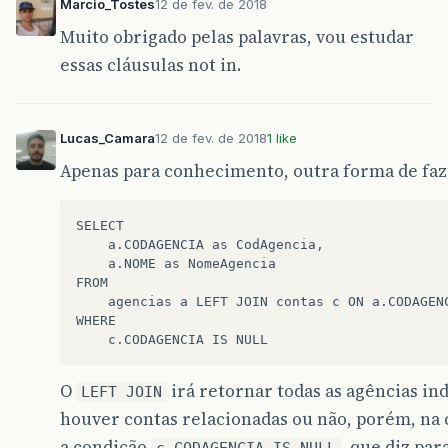
Marcio_Tostes
12 de fev. de 2018
Muito obrigado pelas palavras, vou estudar
essas cláusulas not in.
Lucas_Camara
12 de fev. de 2018
1 like
Apenas para conhecimento, outra forma de faze
SELECT 

	a.CODAGENCIA as CodAgencia,

	a.NOME as NomeAgencia

FROM

	agencias a LEFT JOIN contas c ON a.CODAGENCIA = c.CODAGENCIA

WHERE

O
irá retornar todas as agências i
LEFT JOIN
houver contas relacionadas ou não, porém, na
a condição
, que diz pa
c.CODAGENCIA IS NULL