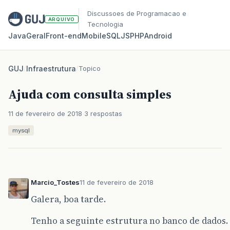
Discussoes de Programacao e
ARQUIVO
Tecnologia
Java
Geral
Front‑end
Mobile
SQL
JS
PHP
Android
GUJ
/
Infraestrutura
/
Topico
Ajuda com consulta simples
11 de fevereiro de 2018
3 respostas
mysql
Marcio_Tostes
11 de fevereiro de 2018
Galera, boa tarde.
Tenho a seguinte estrutura no banco de dados.