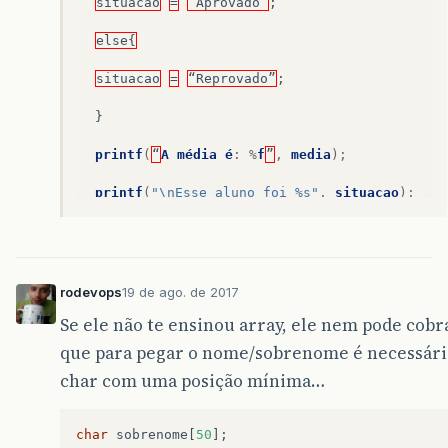
situacao
=
“Aprovado”
;
else{
situacao
=
“Reprovado”
;
}
printf
(
“
A
média
é
:
%
f
”
,
media
);
printf
(
"\nEsse aluno foi %s"
,
situacao
);
getch
();
}
rodevops
19 de ago. de 2017
Se ele não te ensinou array, ele nem pode cobra
que para pegar o nome/sobrenome é necessári
char com uma posição mínima…
char
sobrenome
[
50
];