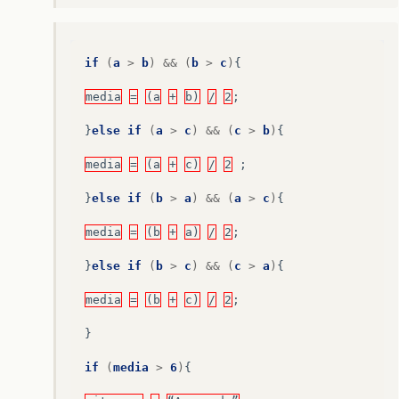
if
(
a
>
b
)
&&
(
b
>
c
)
{
media
=
(a
+
b)
/
2
;
}
else
if
(
a
>
c
)
&&
(
c
>
b
)
{
media
=
(a
+
c)
/
2
;
}
else
if
(
b
>
a
)
&&
(
a
>
c
)
{
media
=
(b
+
a)
/
2
;
}
else
if
(
b
>
c
)
&&
(
c
>
a
)
{
media
=
(b
+
c)
/
2
;
}
if
(
media
>
6
)
{