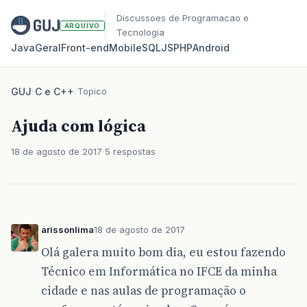
Discussoes de Programacao e
ARQUIVO
Tecnologia
Java
Geral
Front‑end
Mobile
SQL
JS
PHP
Android
GUJ
/
C e C++
/
Topico
Ajuda com lógica
18 de agosto de 2017
5 respostas
arissonlima
18 de agosto de 2017
Olá galera muito bom dia, eu estou fazendo
Técnico em Informática no IFCE da minha
cidade e nas aulas de programação o