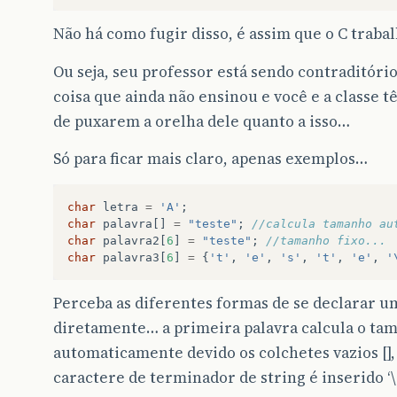
Não há como fugir disso, é assim que o C traba
Ou seja, seu professor está sendo contraditóri
coisa que ainda não ensinou e você e a classe t
de puxarem a orelha dele quanto a isso…
Só para ficar mais claro, apenas exemplos…
char
letra
=
'A'
;
char
palavra
[]
=
"teste"
;
//calcula tamanho au
char
palavra2
[
6
]
=
"teste"
;
//tamanho fixo...
char
palavra3
[
6
]
=
{
't'
,
'e'
,
's'
,
't'
,
'e'
,
'
Perceba as diferentes formas de se declarar u
diretamente… a primeira palavra calcula o ta
automaticamente devido os colchetes vazios []
caractere de terminador de string é inserido ‘\