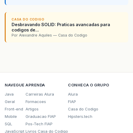
CASA DO CODIGO
Desbravando SOLID: Praticas avancadas para
codigos de...
Por Alexandre Aquiles — Casa do Codigo
NAVEGUE
APRENDA
CONHECA O GRUPO
Java
Carreiras Alura
Alura
Geral
Formacoes
FIAP
Front-end
Artigos
Casa do Codigo
Mobile
Graduacao FIAP
Hipsters.tech
SQL
Pos-Tech FIAP
JavaScript
Livros Casa do Codigo