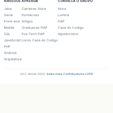
NAVEGUE
APRENDA
CONHECA O GRUPO
Java
Carreiras Alura
Alura
Geral
Formacoes
Lumina
Front-end
Artigos
FIAP
Mobile
Graduacao FIAP
Casa do Codigo
SQL
Pos-Tech FIAP
Hipsters.tech
JavaScript
Livros Casa do Codigo
PHP
Android
Arquitetura
GUJ: desde 2002.
·
Saiba mais
·
Contribuidores
·
LGPD