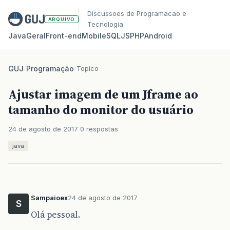
Discussoes de Programacao e
ARQUIVO
Tecnologia
Java
Geral
Front‑end
Mobile
SQL
JS
PHP
Android
GUJ
/
Programação
/
Topico
Ajustar imagem de um Jframe ao
tamanho do monitor do usuário
24 de agosto de 2017
0 respostas
java
Sampaioex
24 de agosto de 2017
S
Olá pessoal.