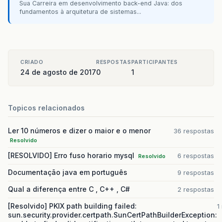
Sua Carreira em desenvolvimento back-end Java: dos
fundamentos à arquitetura de sistemas...
CRIADO
RESPOSTAS
PARTICIPANTES
24 de agosto de 2017
0
1
Topicos relacionados
Ler 10 números e dizer o maior e o menor
36 respostas
Resolvido
[RESOLVIDO] Erro fuso horario mysql
6 respostas
Resolvido
Documentação java em português
9 respostas
Qual a diferença entre C , C++ , C#
2 respostas
[Resolvido] PKIX path building failed:
1
sun.security.provider.certpath.SunCertPathBuilderException: