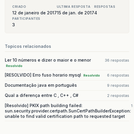
CRIADO
ULTIMA RESPOSTA
RESPOSTAS
12 de janeiro de 2017
15 de jan. de 2017
4
PARTICIPANTES
3
Topicos relacionados
Ler 10 números e dizer o maior e o menor
36 respostas
Resolvido
[RESOLVIDO] Erro fuso horario mysql
6 respostas
Resolvido
Documentação java em português
9 respostas
Qual a diferença entre C , C++ , C#
2 respostas
[Resolvido] PKIX path building failed:
1
sun.security.provider.certpath.SunCertPathBuilderException:
unable to find valid certification path to requested target