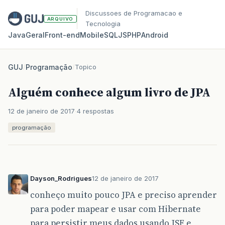
Discussoes de Programacao e
ARQUIVO
Tecnologia
Java
Geral
Front‑end
Mobile
SQL
JS
PHP
Android
GUJ
/
Programação
/
Topico
Alguém conhece algum livro de JPA
12 de janeiro de 2017
4 respostas
programação
Dayson_Rodrigues
12 de janeiro de 2017
conheço muito pouco JPA e preciso aprender
para poder mapear e usar com Hibernate
para persistir meus dados usando JSF e