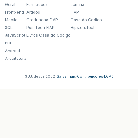
Geral
Formacoes
Lumina
Front-end
Artigos
FIAP
Mobile
Graduacao FIAP
Casa do Codigo
SQL
Pos-Tech FIAP
Hipsters.tech
JavaScript
Livros Casa do Codigo
PHP
Android
Arquitetura
GUJ: desde 2002.
·
Saiba mais
·
Contribuidores
·
LGPD