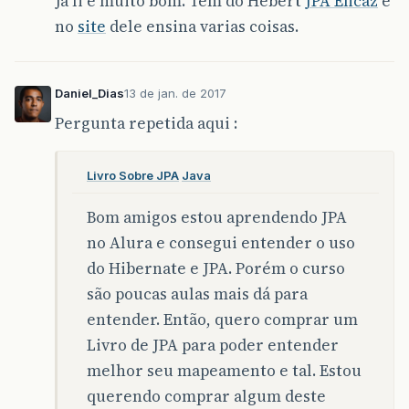
Já li é muito bom. Tem do Hebert
JPA Eficaz
e
no
site
dele ensina varias coisas.
Daniel_Dias
13 de jan. de 2017
Pergunta repetida aqui :
Livro Sobre JPA
Java
Bom amigos estou aprendendo JPA
no Alura e consegui entender o uso
do Hibernate e JPA. Porém o curso
são poucas aulas mais dá para
entender. Então, quero comprar um
Livro de JPA para poder entender
melhor seu mapeamento e tal. Estou
querendo comprar algum deste