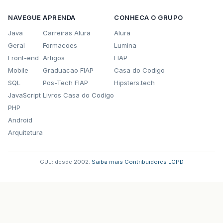
NAVEGUE
APRENDA
CONHECA O GRUPO
Java
Carreiras Alura
Alura
Geral
Formacoes
Lumina
Front-end
Artigos
FIAP
Mobile
Graduacao FIAP
Casa do Codigo
SQL
Pos-Tech FIAP
Hipsters.tech
JavaScript
Livros Casa do Codigo
PHP
Android
Arquitetura
GUJ: desde 2002.
·
Saiba mais
·
Contribuidores
·
LGPD