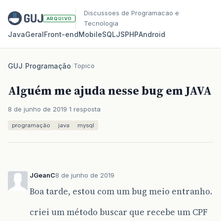
Discussoes de Programacao e
ARQUIVO
Tecnologia
Java
Geral
Front‑end
Mobile
SQL
JS
PHP
Android
GUJ
/
Programação
/
Topico
Alguém me ajuda nesse bug em JAVA
8 de junho de 2019
1 resposta
programação
java
mysql
JGeanC
8 de junho de 2019
Boa tarde, estou com um bug meio entranho.
criei um método buscar que recebe um CPF