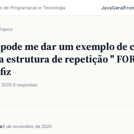
Java
Geral
Fron
s de Programacao e Tecnologia
Topico
pode me dar um exemplo de 
 a estrutura de repetição " FO
fiz
 2020
0 respostas
s
9 de novembro de 2020