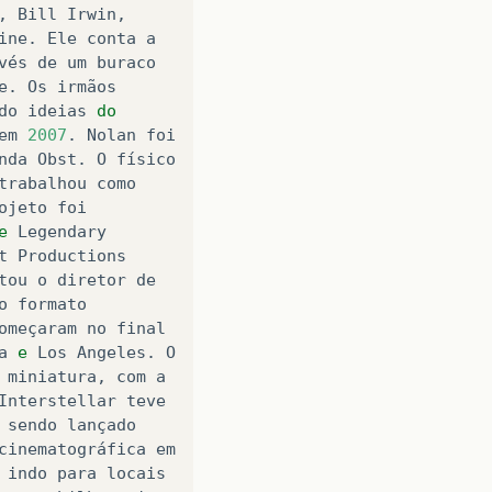
, 
Bill
Irwin
,

ine
. 
Ele
conta
a
vés
de
um
buraco
e
. 
Os
irmãos
do
ideias
do
em
2007
. 
Nolan
foi
nda
Obst
. 
O
físico
trabalhou
como
ojeto
foi
e
Legendary
t
Productions
tou
o
diretor
de
o
formato
omeçaram
no
final
a
e
Los
Angeles
. 
O
miniatura
, 
com
a
Interstellar
teve
 
sendo
lançado
cinematográfica
em
indo
para
locais