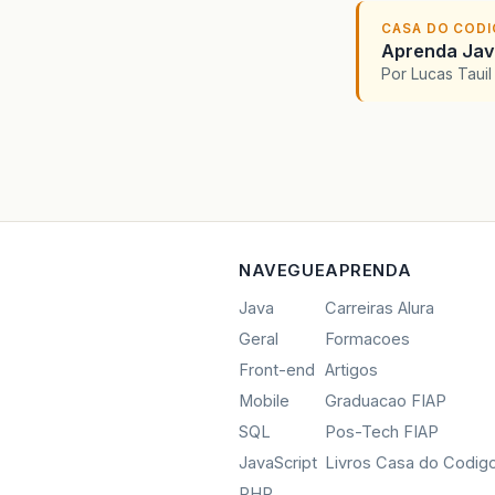
CASA DO COD
Aprenda Java
Por Lucas Taui
NAVEGUE
APRENDA
Java
Carreiras Alura
Geral
Formacoes
Front-end
Artigos
Mobile
Graduacao FIAP
SQL
Pos-Tech FIAP
JavaScript
Livros Casa do Codig
PHP