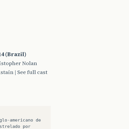
14 (Brazil)
istopher Nolan
in | See full cast
glo-americano
de
strelado
por