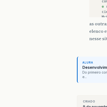
co
e
ci
Mc
87
as outra
Ef
elenco 
Mi
nesse si
Me
di
de
</ar
</sect
ALURA
Desenvolvim
<nav c
Do primeiro co
<ul>
e...
<l
<l
<l
<l
</ul
CRIADO
</nav>
9 de novemb