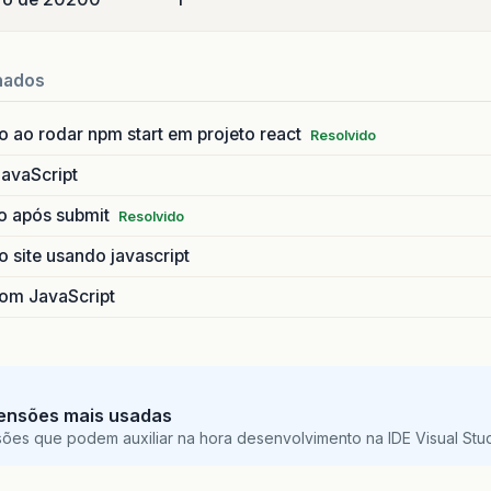
nados
 ao rodar npm start em projeto react
Resolvido
JavaScript
io após submit
Resolvido
 site usando javascript
com JavaScript
ensões mais usadas
sões que podem auxiliar na hora desenvolvimento na IDE Visual St