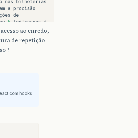
o
nas
bilheterias
am
a
precisão
ções
de
eu
5
indicações
à
orias
de
Melhores
o acesso ao enredo,
de
Som
, 
Melhor
ura de repetição
do
na
categoria
de
so ?
Oscar
ocorrida
no
m
2015
, 
com
cerca
React com hooks