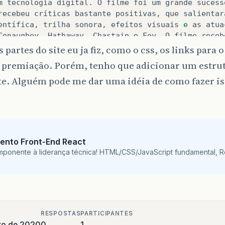
m
tecnologia
digital
. 
O
filme
foi
um
grande
sucess
recebeu
críticas
bastante
positivas
, 
que
salientar
entífica
, 
trilha
sonora
, 
efeitos
visuais
e
as
atua
Conaughey
, 
Hathaway
, 
Chastain
e
Foy
. 
O
filme
receb
ª
edição
do
Academy
Awards
 (
Oscar
2015
), 
nas
categ
s partes do site eu ja fiz, como o css, os links para 
eitos
Visuais
, 
Melhor
Trilha
Sonora
, 
Melhor
Edição
e premiação. Porém, tenho que adicionar um estrut
xagem
de
Som
e
Melhor
Direção
de
Arte
, 
tendo
venci
te. Alguém pode me dar uma idéia de como fazer is
lhores
Efeitos
Visuais
na
cerimônia
de
entrega
do
a
22
de
fevereiro
.[
2
] 
Foi
o
filme
mais
pirateado
e
46
,
7
milhões
de
downloads
ilegais
.[
3
]

ticle>
ion>
ento Front-End React
lass="menu">
mponente à liderança técnica! HTML/CSS/JavaScript fundamental, 
i><a href="index.html">
HOME
</a></li>
i><a href="enredo.html">
ENREDO
</a></li>
i><a href="elenco.html">
ELENCO
</a></li>
i><a href="premiacao.html">
PRÊMIOS
</a></li>
>
RESPOSTAS
PARTICIPANTES
ro de 2020
0
1