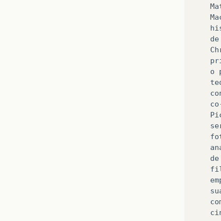
Ma
Ma
hi
de
Ch
pr
o
te
co
co
Pi
se
fo
an
de
fi
em
su
co
ci