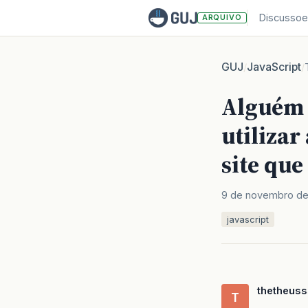
Discussoe
ARQUIVO
GUJ
JavaScript
/
/
Alguém 
utilizar
site que 
9 de novembro de
javascript
thetheuss
T