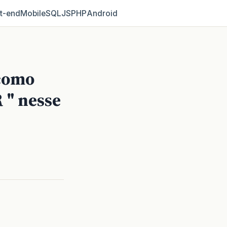
t‑end
Mobile
SQL
JS
PHP
Android
como
R " nesse