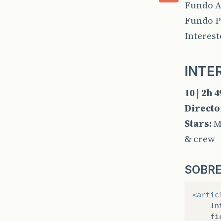
Fundo A
Fundo P
Interest
INTE
10 | 2h 
Directo
Stars:
M
& crew
SOBR
<artic
In
fi