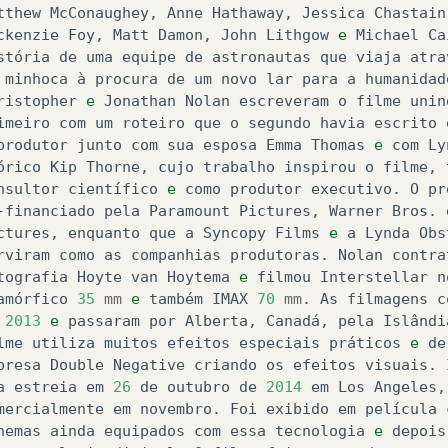
tthew
McConaughey
, 
Anne
Hathaway
, 
Jessica
Chastain
ckenzie
Foy
, 
Matt
Damon
, 
John
Lithgow
e
Michael
Ca
stória
de
uma
equipe
de
astronautas
que
viaja
atra
minhoca
à
procura
de
um
novo
lar
para
a
humanidad
ristopher
e
Jonathan
Nolan
escreveram
o
filme
unin
imeiro
com
um
roteiro
que
o
segundo
havia
escrito
produtor
junto
com
sua
esposa
Emma
Thomas
e
com
Ly
órico
Kip
Thorne
, 
cujo
trabalho
inspirou
o
filme
, 
nsultor
científico
e
como
produtor
executivo
. 
O
pr
-financiado
pela
Paramount
Pictures
, 
Warner
Bros
. 
ctures
, 
enquanto
que
a
Syncopy
Films
e
a
Lynda
Obs
rviram
como
as
companhias
produtoras
. 
Nolan
contra
tografia
Hoyte
van
Hoytema
e
filmou
Interstellar
n
amórfico
35
mm
e
também
IMAX
70
mm
. 
As
filmagens
c
2013
e
passaram
por
Alberta
, 
Canadá
, 
pela
Islândi
lme
utiliza
muitos
efeitos
especiais
práticos
e
de
presa
Double
Negative
criando
os
efeitos
visuais
. 
a
estreia
em
26
de
outubro
de
2014
em
Los
Angeles
,
mercialmente
em
novembro
. 
Foi
exibido
em
película
nemas
ainda
equipados
com
essa
tecnologia
e
depois