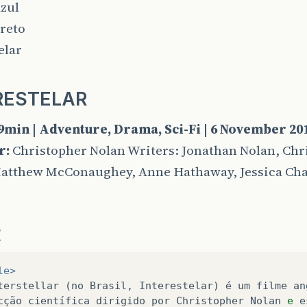
zul
reto
elar
RESTELAR
49min | Adventure, Drama, Sci-Fi | 6 November 20
r:
Christopher Nolan Writers: Jonathan Nolan, Chr
atthew McConaughey, Anne Hathaway, Jessica Chasta
E
le>
terstellar
 (
no
Brasil
, 
Interestelar
) 
é
um
filme
an
cção
científica
dirigido
por
Christopher
Nolan
e
e