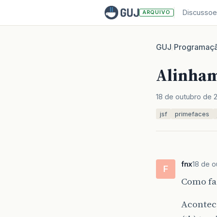
Discussoe
ARQUIVO
GUJ
Programaç
/
Alinham
18 de outubro de 
jsf
primefaces
fnx
18 de o
F
Como faç
Acontece