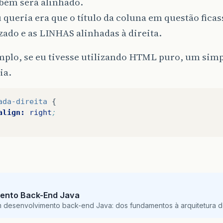
mbém será alinhado.
 queria era que o título da coluna em questão ficas
zado e as LINHAS alinhadas à direita.
plo, se eu tivesse utilizando HTML puro, um simp
ia.
ada-direita
{
align:
right
;
ento Back-End Java
m desenvolvimento back-end Java: dos fundamentos à arquitetura de