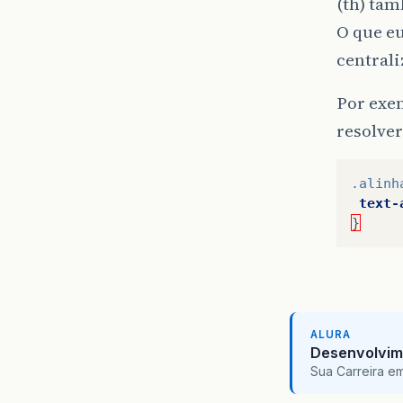
(th) ta
O que eu
centrali
Por exem
resolver
.alinh
text-
}
ALURA
Desenvolvim
Sua Carreira e