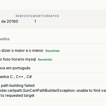
RESPOSTAS
PARTICIPANTES
o de 2016
0
1
nados
 dizer o maior e o menor
Resolvido
o fuso horario mysql
Resolvido
ava em português
 entre C , C++ , C#
path building failed:
ider.certpath.SunCertPathBuilderException: unable to find va
h to requested target