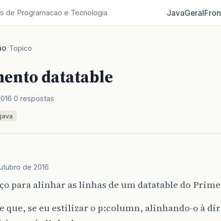
Java
Geral
Fron
s de Programacao e Tecnologia
ão
/
Topico
ento datatable
2016
0 respostas
java
utubro de 2016
o para alinhar as linhas de um datatable do Prim
 que, se eu estilizar o p:column, alinhando-o à dire