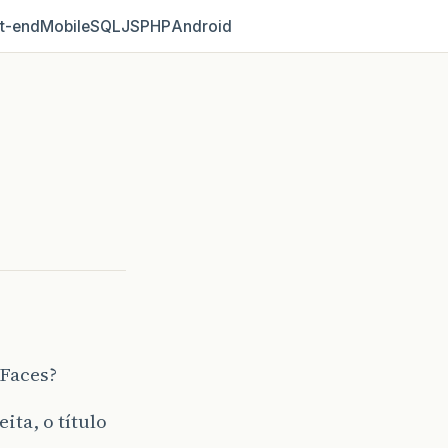
t‑end
Mobile
SQL
JS
PHP
Android
eFaces?
ita, o título