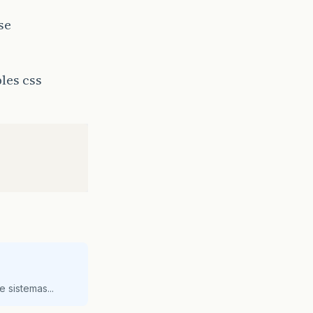
se
les css
 sistemas...