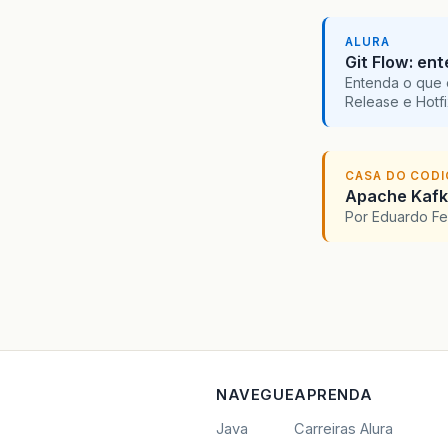
ALURA
Git Flow: en
Entenda o que 
Release e Hotf
CASA DO COD
Apache Kafka
Por Eduardo F
NAVEGUE
APRENDA
Java
Carreiras Alura